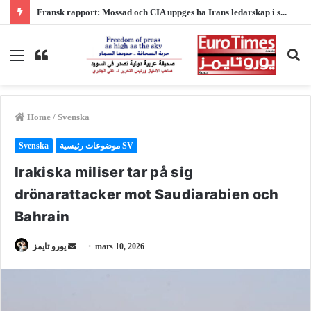
Fransk rapport: Mossad och CIA uppges ha Irans ledarskap i sikte mitt i växande säkerhetsoro
Menu
Switch
Se
skin
fo
Home
/
Svenska
Svenska
موضوعات رئيسية SV
Irakiska miliser tar på sig
drönarattacker mot Saudiarabien och
Bahrain
Send
يورو تايمز
mars 10, 2026
an
email