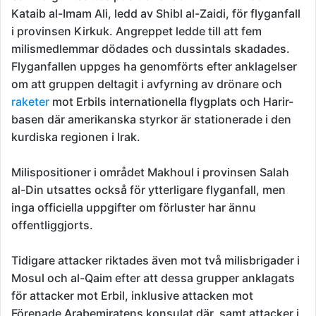
Kataib al-Imam Ali, ledd av Shibl al-Zaidi, för flyganfall
i provinsen Kirkuk. Angreppet ledde till att fem
milismedlemmar dödades och dussintals skadades.
Flyganfallen uppges ha genomförts efter anklagelser
om att gruppen deltagit i avfyrning av drönare och
raketer
mot Erbils internationella flygplats och Harir-
basen där amerikanska styrkor är stationerade i den
kurdiska regionen i Irak.
Milispositioner i området Makhoul i provinsen Salah
al-Din utsattes också för ytterligare flyganfall, men
inga officiella uppgifter om förluster har ännu
offentliggjorts.
Tidigare attacker riktades även mot två milisbrigader i
Mosul och al-Qaim efter att dessa grupper anklagats
för attacker mot Erbil, inklusive attacken mot
Förenade Arabemiratens konsulat där, samt attacker i