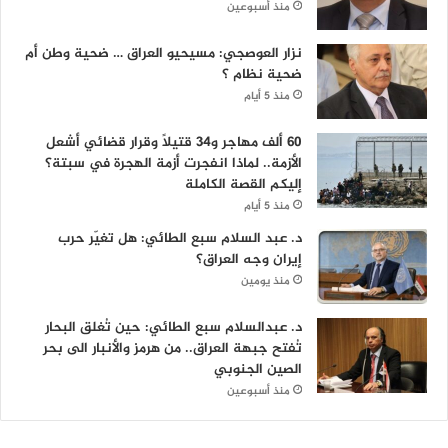
منذ أسبوعين
نزار العوصجي: مسيحيو العراق … ضحية وطن أم
ضحية نظام ؟
منذ 5 أيام
60 ألف مهاجر و34 قتيلاً وقرار قضائي أشعل
الأزمة.. لماذا انفجرت أزمة الهجرة في سبتة؟
إليكم القصة الكاملة
منذ 5 أيام
د. عبد السلام سبع الطائي: هل تغيّر حرب
إيران وجه العراق؟
منذ يومين
د. عبدالسلام سبع الطائي: حين تُغلق البحار
تُفتح جبهة العراق.. من هرمز والأنبار الى بحر
الصين الجنوبي
منذ أسبوعين