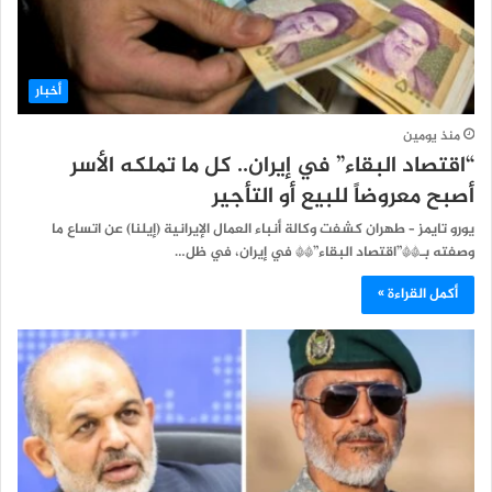
أخبار
منذ يومين
“اقتصاد البقاء” في إيران.. كل ما تملكه الأسر
أصبح معروضاً للبيع أو التأجير
يورو تايمز – طهران كشفت وكالة أنباء العمال الإيرانية (إيلنا) عن اتساع ما
وصفته بـ**”اقتصاد البقاء”** في إيران، في ظل…
أكمل القراءة »