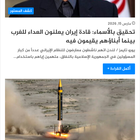
كشف المستور
مارس 15, 2026
تحقيق بالأسماء: قادة إيران يعلنون العداء للغرب
بينما أبناؤهم يقيمون فيه
يورو تايمز / لندن اتهم ناشطون معارضون للنظام الإيراني عدداً من كبار
المسؤولين في الجمهورية الإسلامية بالنفاق، متهمين إياهم باستخدام…
أكمل القراءة »