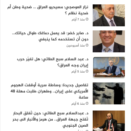
نزار العوصجي: مسيحيو العراق … ضحية وطن أم
ضحية نظام ؟
منذ 7 أيام
د. صابر خضر: قد يعمل دماغك طوال حياتك…
دون أن تستخدمه كما ينبغي
منذ أسبوعين
د. عبد السلام سبع الطائي: هل تغيّر حرب
إيران وجه العراق؟
منذ 5 أيام
تفاصيل جديدة: وساطة سرية أوقفت الهجوم
الأمريكي على إيران.. وطهران طلبت مهلة 48
ساعة
منذ 6 أيام
د. عبدالسلام سبع الطائي: حين تُغلق البحار
تُفتح جبهة العراق.. من هرمز والأنبار الى بحر
الصين الجنوبي