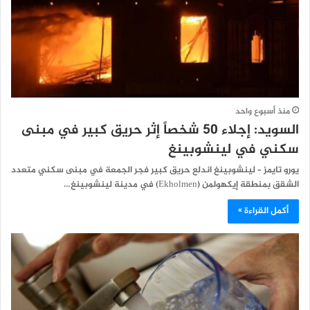
منذ أسبوع واحد
السويد: إجلاء 50 شخصاً إثر حريق كبير في مبنى
سكني في لينشوبينغ
يورو تايمز – لينشوبينغ اندلع حريق كبير فجر الجمعة في مبنى سكني متعدد
الشقق بمنطقة إيكهولمن (Ekholmen) في مدينة لينشوبينغ…
أكمل القراءة »