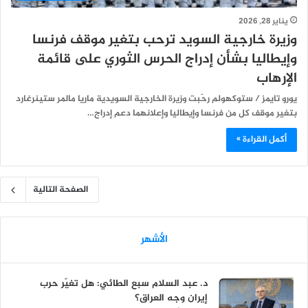
يناير 28, 2026
وزيرة خارجية السويد ترحب بتغير موقف فرنسا
وإيطاليا بشأن إدراج الحرس الثوري على قائمة
الإرهاب
يورو تايمز / ستوكهولم رحّبت وزيرة الخارجية السويدية ماريا مالمر ستينرغارد
بتغير موقف كل من فرنسا وإيطاليا وإعلانهما دعم إدراج…
أكمل القراءة »
الصفحة التالية
الأشهر
د. عبد السلام سبع الطائي: هل تغيّر حرب
إيران وجه العراق؟