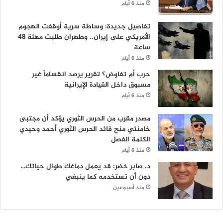
منذ 6 أيام
تفاصيل جديدة: وساطة سرية أوقفت الهجوم
الأمريكي على إيران.. وطهران طلبت مهلة 48
ساعة
منذ 6 أيام
حرب أم تفاوض؟ تقرير يرصد انقساماً غير
مسبوق داخل القيادة الإيرانية
منذ 6 أيام
مصدر مقرب من الحرس الثوري يؤكد أن مجتبى
خامنئي منح قائد الحرس الثوري أحمد وحيدي
الكلمة الفصل
منذ 6 أيام
د. صابر خضر: قد يعمل دماغك طوال حياتك…
دون أن تستخدمه كما ينبغي
منذ أسبوعين