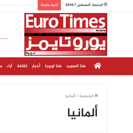
«إيكا» تبدأ بيع سمك 
الجمعة, أغسطس 7 2026
أخبار عاجلة
الرئيسية
هنا السويد
هنا اوروبا
أخبار
ثقافة
آراء
م
الرئيسية
/
ألمانيا
ألمانيا