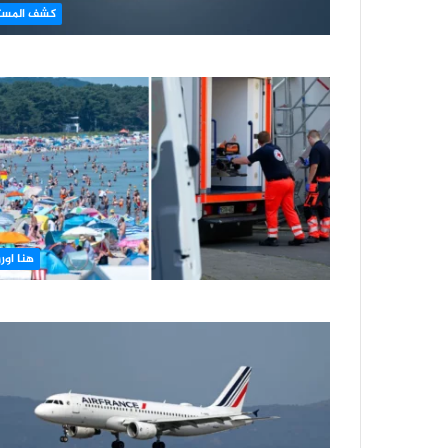
كشف المست
هنا اورو