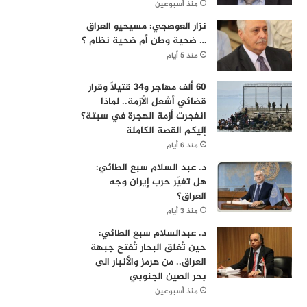
منذ أسبوعين
نزار العوصجي: مسيحيو العراق
… ضحية وطن أم ضحية نظام ؟
منذ 5 أيام
60 ألف مهاجر و34 قتيلاً وقرار
قضائي أشعل الأزمة.. لماذا
انفجرت أزمة الهجرة في سبتة؟
إليكم القصة الكاملة
منذ 6 أيام
د. عبد السلام سبع الطائي:
هل تغيّر حرب إيران وجه
العراق؟
منذ 3 أيام
د. عبدالسلام سبع الطائي:
حين تُغلق البحار تُفتح جبهة
العراق.. من هرمز والأنبار الى
بحر الصين الجنوبي
منذ أسبوعين