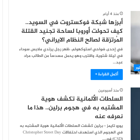
منذ 4 أيام
أبرزها شبكة فوكستروت في السويد..
كيف تحولت أوروبا لساحة تجنيد القتلة
المُرتزقة لصالح النظام الايراني؟
في إحدى ضواحي استوكهولم، ظهر رجل يرتدي ملابس سوداء
في ليلة شتوية. واقترب وهو يحمل مسدساً من الطالب مراد
عبد…
ور
أكمل القراءة »
منذ أسبوعين
السلطات الألمانية تكشف هوية
المشتبه به في هجوم برلين.. هذا ما
نعرفه عنه
يورو تايمز – برلين كشفت السلطات الألمانية هوية المشتبه به
في الهجوم الذي استهدف احتفالات Christopher Street Day
(CSD) في…