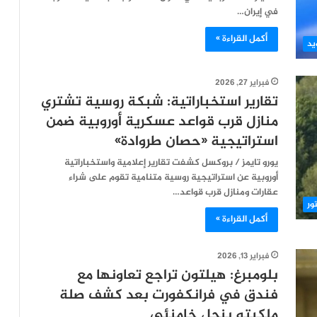
في إيران…
أكمل القراءة »
يد
فبراير 27, 2026
تقارير استخباراتية: شبكة روسية تشتري
منازل قرب قواعد عسكرية أوروبية ضمن
استراتيجية «حصان طروادة»
يورو تايمز / بروكسل كشفت تقارير إعلامية واستخباراتية
أوروبية عن استراتيجية روسية متنامية تقوم على شراء
عقارات ومنازل قرب قواعد…
ور
أكمل القراءة »
فبراير 13, 2026
بلومبرغ: هيلتون تراجع تعاونها مع
فندق في فرانكفورت بعد كشف صلة
ملكيته بنجل خامنئي