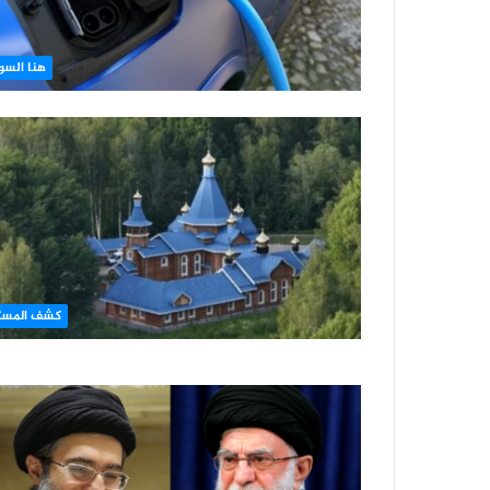
هنا السو
كشف المست