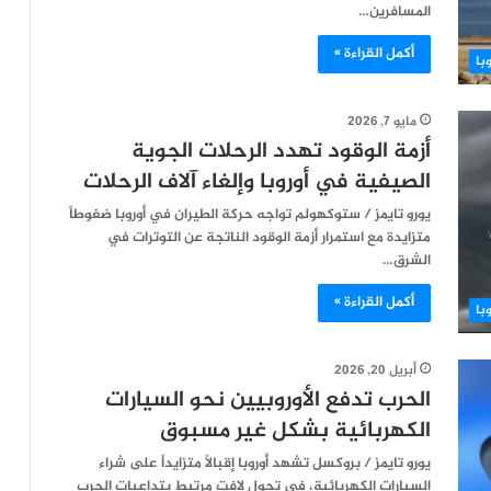
المسافرين…
أكمل القراءة »
با
مايو 7, 2026
أزمة الوقود تهدد الرحلات الجوية
الصيفية في أوروبا وإلغاء آلاف الرحلات
يورو تايمز / ستوكهولم تواجه حركة الطيران في أوروبا ضغوطاً
متزايدة مع استمرار أزمة الوقود الناتجة عن التوترات في
الشرق…
أكمل القراءة »
با
أبريل 20, 2026
الحرب تدفع الأوروبيين نحو السيارات
الكهربائية بشكل غير مسبوق
يورو تايمز / بروكسل تشهد أوروبا إقبالاً متزايداً على شراء
السيارات الكهربائية، في تحول لافت مرتبط بتداعيات الحرب