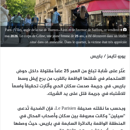
Paris (VIIe), angle de la rue de Buenos-Aires et de l'avenue de Suffren, ce vendredi 8
mai 2026. Le corps de Céline, une jeune femme de 25 ans, a été découvert dans un studio
situé dans cet immeuble. Dans le quartier, la victime était très appréciée.
يورو تايمز / باريس
عُثر على شابة تبلغ من العمر 25 عاماً مقتولة داخل حوض
الاستحمام في شقتها الواقعة بالقرب من برج إيفل وسط
باريس، في جريمة صدمت سكان الحي وأثارت تحقيقاً واسعاً
للاشتباه في جريمة قتل على يد الشريك.
وبحسب ما نقلته صحيفة Le Parisien، فإن الضحية تُدعى
“سيلين” وكانت معروفة بين سكان وأصحاب المحال في
المنطقة الواقعة بالدائرة السابعة في باريس، حيث وصفها