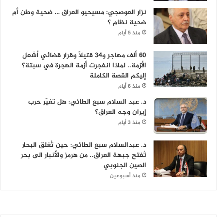
نزار العوصجي: مسيحيو العراق … ضحية وطن أم
ضحية نظام ؟
منذ 5 أيام
60 ألف مهاجر و34 قتيلاً وقرار قضائي أشعل
الأزمة.. لماذا انفجرت أزمة الهجرة في سبتة؟
إليكم القصة الكاملة
منذ 6 أيام
د. عبد السلام سبع الطائي: هل تغيّر حرب
إيران وجه العراق؟
منذ 3 أيام
د. عبدالسلام سبع الطائي: حين تُغلق البحار
تُفتح جبهة العراق.. من هرمز والأنبار الى بحر
الصين الجنوبي
منذ أسبوعين