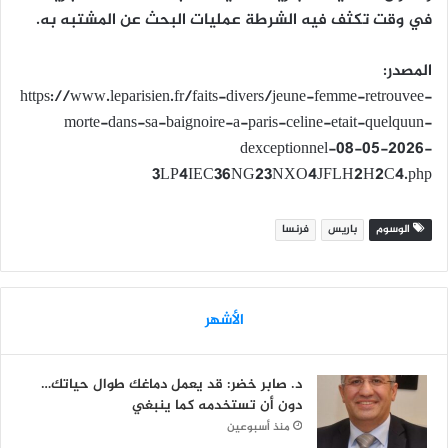
في وقت تكثف فيه الشرطة عمليات البحث عن المشتبه به.
المصدر:
https://www.leparisien.fr/faits-divers/jeune-femme-retrouvee-
morte-dans-sa-baignoire-a-paris-celine-etait-quelquun-
dexceptionnel-08-05-2026-
3LP4IEC36NG23NXO4JFLH2H2C4.php
الوسوم
باريس
فرنسا
الأشهر
د. صابر خضر: قد يعمل دماغك طوال حياتك…
دون أن تستخدمه كما ينبغي
منذ أسبوعين