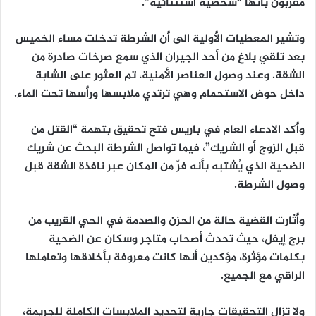
مقربون بأنها “شخصية استثنائية”.
وتشير المعطيات الأولية الى أن الشرطة تدخلت مساء الخميس
بعد تلقي بلاغ من أحد الجيران الذي سمع صرخات صادرة من
الشقة. وعند وصول العناصر الأمنية، تم العثور على الشابة
داخل حوض الاستحمام وهي ترتدي ملابسها ورأسها تحت الماء.
وأكد الادعاء العام في باريس فتح تحقيق بتهمة “القتل من
قبل الزوج أو الشريك”، فيما تواصل الشرطة البحث عن شريك
الضحية الذي يُشتبه بأنه فرّ من المكان عبر نافذة الشقة قبل
وصول الشرطة.
وأثارت القضية حالة من الحزن والصدمة في الحي القريب من
برج إيفل، حيث تحدث أصحاب متاجر وسكان عن الضحية
بكلمات مؤثرة، مؤكدين أنها كانت معروفة بأخلاقها وتعاملها
الراقي مع الجميع.
ولا تزال التحقيقات جارية لتحديد الملابسات الكاملة للجريمة،