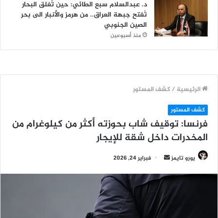
د. عبدالسلام سبع الطائي: حين تُغلق البحار
تُفتح جبهة العراق.. من هرمز والأنبار الى بحر
الصين الجنوبي
منذ أسبوعين