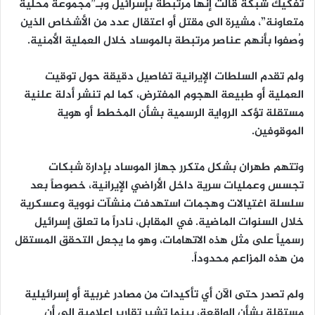
تفكيك شبكة قالت إنها مرتبطة بإسرائيل وبـ”مجموعة محلية
متعاونة”، مشيرة الى مقتل أو اعتقال عدد من الأشخاص الذين
وُصفوا بأنهم عناصر مرتبطة بالموساد خلال العملية الأمنية.
ولم تقدم السلطات الإيرانية تفاصيل دقيقة حول توقيت
العملية أو طبيعة الهجوم المفترض، كما لم تنشر أدلة علنية
مستقلة تؤكد الرواية الرسمية بشأن المخطط أو هوية
الموقوفين.
وتتهم طهران بشكل متكرر جهاز الموساد بإدارة شبكات
تجسس وعمليات سرية داخل الأراضي الإيرانية، خصوصاً بعد
سلسلة اغتيالات وهجمات استهدفت منشآت نووية وعسكرية
خلال السنوات الماضية. في المقابل، نادراً ما تعلق إسرائيل
رسمياً على مثل هذه الاتهامات، وهو ما يجعل التحقق المستقل
من هذه المزاعم محدوداً.
ولم تصدر حتى الآن أي تأكيدات من مصادر غربية أو إسرائيلية
مستقلة بشأن الواقعة، بينما تشير تقارير إعلامية الى أن