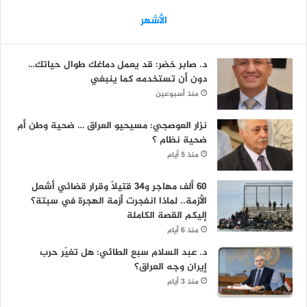
الأشهر
د. صابر خضر: قد يعمل دماغك طوال حياتك…
دون أن تستخدمه كما ينبغي
منذ أسبوعين
نزار العوصجي: مسيحيو العراق … ضحية وطن أم
ضحية نظام ؟
منذ 5 أيام
60 ألف مهاجر و34 قتيلاً وقرار قضائي أشعل
الأزمة.. لماذا انفجرت أزمة الهجرة في سبتة؟
إليكم القصة الكاملة
منذ 6 أيام
د. عبد السلام سبع الطائي: هل تغيّر حرب
إيران وجه العراق؟
منذ 3 أيام