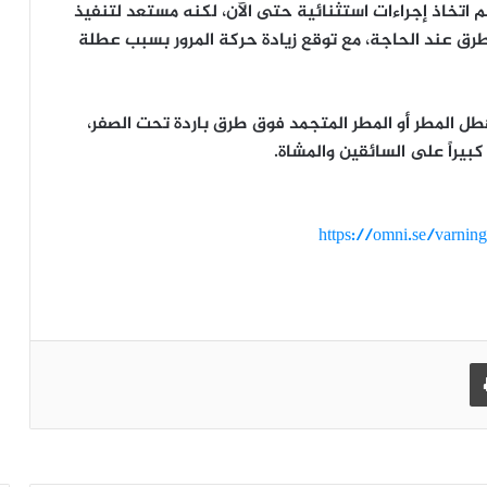
قل السويدي Trafikverket أنه لم يتم اتخاذ إجراءات استثنائية حتى الآن، لكنه مستعد لتنفيذ
طرق عند الحاجة، مع توقع زيادة حركة المرور بسبب عطلة
طل المطر أو المطر المتجمد فوق طرق باردة تحت الصفر،
يراً على السائقين والمشاة.
https://omni.se/varning
طباعة