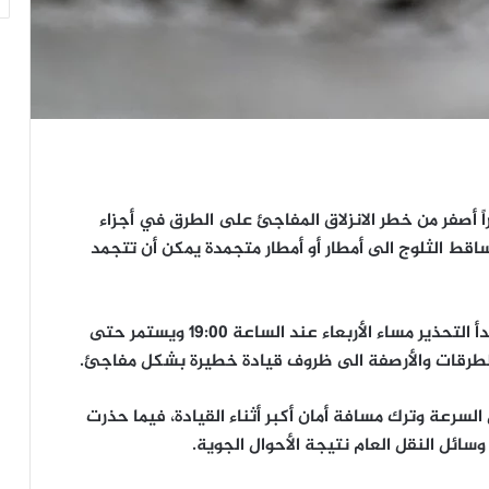
 الأرصاد الجوية السويدية SMHI تحذيراً أصفر من خطر الانزلاق المفاجئ على الطرق في أجزاء
ط الثلوج الى أمطار أو أمطار متجمدة يمكن أن تتجمد
وبحسب ما نقل موقع Omni عن TV4 Nyheterna، يبدأ التحذير مساء الأربعاء عند الساعة 19:00 ويستمر حتى
لطرقات والأرصفة الى ظروف قيادة خطيرة بشكل مفاجئ.
رعة وترك مسافة أمان أكبر أثناء القيادة، فيما حذرت
سائل النقل العام نتيجة الأحوال الجوية.