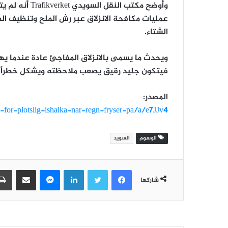
وأوضح مكتب الن
عمليات مكافحة الانزلاق عبر رش الملح وتنظيف ال
الشتاء.
ويحدث ما يسمى بالانزلاق المفاجئ عادة عندما يه
فيتكون جليد رقيق يصعب ملاحظته ويشكل خطراً كب
المصدر:
-for-plotslig-ishalka-nar-regn-fryser-pa/a/e7JJv4
الوسوم
السويد
فيسبوك
تويتر
لينكدإن
ماسنجر
مشاركة عبر البريد
شاركها