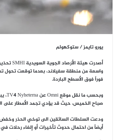
يورو تايمز / ستوكهولم
أصدرت هيئة
واسعة من منطقة سفيلاند، بعدما توقعت تحول تساق
فوراً فوق الأسطح الباردة.
صباح الخميس، حيث قد يؤدي تجمد الأمطار على ا
ودعت السلطات السائقين الى توخي الحذر وخفض الس
أيضاً من احتمال حدوث تأخيرات أو إلغاء رحلات في و