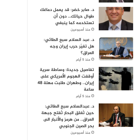
د. صابر خضر: قد يعمل دماغك
طوال حياتك… دون أن
تستخدمه كما ينبغي
منذ أسبوعين
د. عبد السلام سبع الطائي:
هل تغيّر حرب إيران وجه
العراق؟
منذ 5 أيام
تفاصيل جديدة: وساطة سرية
أوقفت الهجوم الأمريكي على
إيران.. وطهران طلبت مهلة 48
ساعة
منذ 5 أيام
د. عبدالسلام سبع الطائي:
حين تُغلق البحار تُفتح جبهة
العراق.. من هرمز والأنبار الى
بحر الصين الجنوبي
منذ أسبوعين