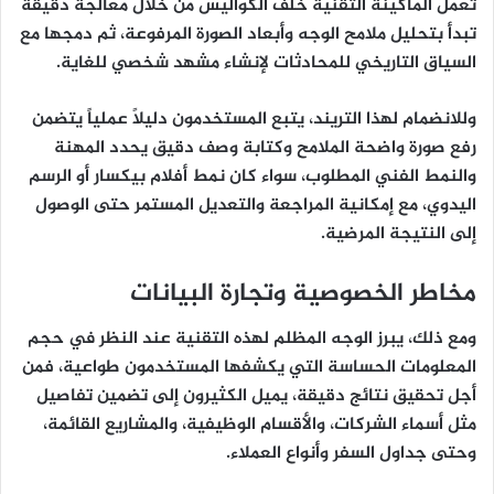
تعمل الماكينة التقنية خلف الكواليس من خلال معالجة دقيقة
تبدأ بتحليل ملامح الوجه وأبعاد الصورة المرفوعة، ثم دمجها مع
السياق التاريخي للمحادثات لإنشاء مشهد شخصي للغاية.
وللانضمام لهذا التريند، يتبع المستخدمون دليلاً عملياً يتضمن
رفع صورة واضحة الملامح وكتابة وصف دقيق يحدد المهنة
والنمط الفني المطلوب، سواء كان نمط أفلام بيكسار أو الرسم
اليدوي، مع إمكانية المراجعة والتعديل المستمر حتى الوصول
إلى النتيجة المرضية.
مخاطر الخصوصية وتجارة البيانات
ومع ذلك، يبرز الوجه المظلم لهذه التقنية عند النظر في حجم
المعلومات الحساسة التي يكشفها المستخدمون طواعية، فمن
أجل تحقيق نتائج دقيقة، يميل الكثيرون إلى تضمين تفاصيل
مثل أسماء الشركات، والأقسام الوظيفية، والمشاريع القائمة،
وحتى جداول السفر وأنواع العملاء.