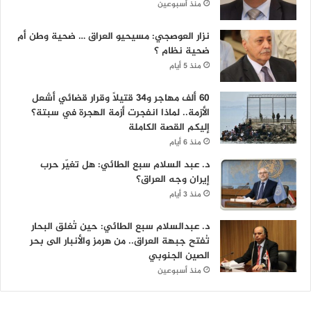
منذ أسبوعين
نزار العوصجي: مسيحيو العراق … ضحية وطن أم
ضحية نظام ؟
منذ 5 أيام
60 ألف مهاجر و34 قتيلاً وقرار قضائي أشعل
الأزمة.. لماذا انفجرت أزمة الهجرة في سبتة؟
إليكم القصة الكاملة
منذ 6 أيام
د. عبد السلام سبع الطائي: هل تغيّر حرب
إيران وجه العراق؟
منذ 3 أيام
د. عبدالسلام سبع الطائي: حين تُغلق البحار
تُفتح جبهة العراق.. من هرمز والأنبار الى بحر
الصين الجنوبي
منذ أسبوعين