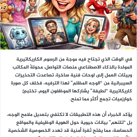
في الوقت الذي تجتاح فيه موجة من الرسوم الكاريكاتيرية
المولدة بالذكاء الاصطناعي منصات التواصل، محولةً المكاتب
وبيئات العمل إلى لوحات فنية ساخرة، تصاعدت التحذيرات
السيبرانية من “الوجه المظلم” لهذا الترفيه، فخلف كل صورة
كاريكاتيرية “لطيفة” يشاركها الموظفون اليوم، تختبئ
خوارزميات تجمع أكثر مما تمنح.
يؤكد الخبراء أن هذه التطبيقات لا تكتفي بتعديل ملامح الوجه،
بل “تلتهم” بيانات حيوية حول الهوية الوظيفية والمواقع
الحساسة، مما يفتح ثغرة أمنية قد تهدد الخصوصية الشخصية