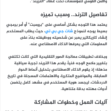
والأمن القومي للمؤسسات تحت غطاء “التريند”.
تفاصيل الترند.. وسبب تميزه
يعتمد هذا التوجه بشكل أساسي على “برومبت” أو أمر برمجي
بسيط يوجه لنموذج
شات جي بي تي
، حيث يطلب المستخدم
إنشاء كاريكاتير يعبر عن شخصيته ووظيفته بناءً على
المعلومات التي يعرفها الذكاء الاصطناعي عنه.
وبخلاف تطبيقات معالجة الصور التقليدية التي كانت تكتفي
بتغيير ملامح الوجه فنياً، يقدم هذا التريند تجربة سياقية
مذهلة؛ إذ يقوم الذكاء الاصطناعي بتحليل أنماط الحوار
السابقة، والمواضيع المتكررة، والاهتمامات المسجلة في تاريخ
الدردشات، ليجسد هوية المستخدم في مشهد كامل يتضمن
أدوات مهنته بدقة متناهية.
آليات العمل وخطوات المشاركة