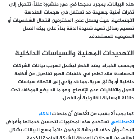
هذه البيانات، بمجرد دمجها في صور منشورة علناً، تتحول إلى
ثغرات أمنية جسيمة قد تستغل في هجمات الهندسة
الاجتماعية، حيث يسهل على المخترقين انتحال الشخصيات أو
تصميم رسائل تصيد شديدة الدقة بناءً على بيئة العمل
الحقيقية للمستهدف.
التهديدات المهنية والسياسات الداخلية
وبحسب الخبراء، يمتد الخطر ليشمل تسريب بيانات الشركات
الحساسة؛ فقد تظهر في خلفيات الصور تفاصيل عن أنظمة
داخلية أو وثائق سرية، مما قد يؤدي إلى انتهاك سياسات
العمل واتفاقيات عدم الإفصاح، وهو ما قد يضع الموظف تحت
طائلة المساءلة القانونية أو الفصل.
كما يجب ألا يغيب عن الأذهان أن منصات
الذكاء
الاصطناعي
تستخدم هذه المحتويات لتحسين خدماتها وأغراض
البحث، وأن حذف الدردشة لا يضمن دائماً مسح البيانات بشكل
نهائي من السجلات العميقة للشركة المزودة للخدمة.