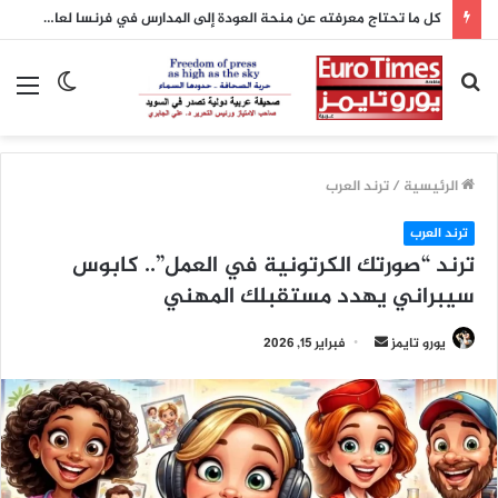
كل ما تحتاج معرفته عن منحة العودة إلى المدارس في فرنسا لعام 2026
بحث
الوضع
الق
عن
المظلم
الرئيسية
/
ترند العرب
ترند العرب
ترند “صورتك الكرتونية في العمل”.. كابوس
سيبراني يهدد مستقبلك المهني
أرسل
يورو تايمز
فبراير 15, 2026
بريدا
إلكترونيا