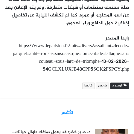
صلة محتملة بمنظمات أو شبكات متطرفة. ولم يتم الإعلان بعد
عن اسم المهاجم أو عمره، كما لم تكشف النيابة عن تفاصيل
إضافية حول الدافع وراء الهجوم.
رابط المصدر:
https://www.leparisien.fr/faits-divers/assaillant-decede-
parquet-antiterroriste-saisi-ce-que-lon-sait-de-lattaque-au-
couteau-sous-larc-de-triomphe-13-02-2026-
54GCLXLUXJB43CPP5SQK2FSPCY.php
الوسوم
باريس
فرنسا
الأشهر
د. صابر خضر: قد يعمل دماغك طوال حياتك…