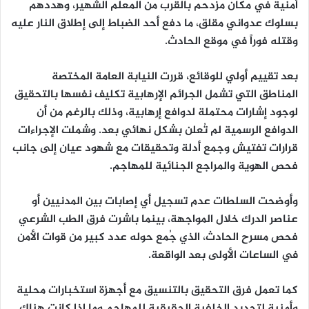
أمنية في مكان مزدحم بالقرب من المعلم الشهير، وهددهم
بسلوك عدواني مقلق، ما دفع أحد الضباط إلى إطلاق النار عليه
وقتله فوراً في موقع الحادث.
بعد تقييم أولي للوقائع، قررت النيابة العامة المختصة
المناطق التي تشمل الجرائم الإرهابية تكليف نفسها بالتحقيق
لوجود إشارات محتملة لدوافع إرهابية، وذلك بالرغم من أن
الدوافع الرسمية لم تُعلن بشكل نهائي بعد. وشملت الإجراءات
قرارات تفتيش وجمع أدلة وتحقيقات مع شهود عيان إلى جانب
فحص الهوية والمراجع الجنائية للمهاجم.
وأوضحت السلطات عدم تسجيل أي إصابات بين المدنيين أو
عناصر الدرك خلال المواجهة، بينما باشرت فرق الطب الشرعي
فحص مسرح الحادث، الذي جُمع حوله عدد كبير من قوات الأمن
في الساعات الأولى بعد الواقعة.
كما تعمل فرق التحقيق بالتنسيق مع أجهزة استخبارات محلية
وأمنية لتحديد الخلفية الحقيقية للمهاجم وما إذا كانت هناك