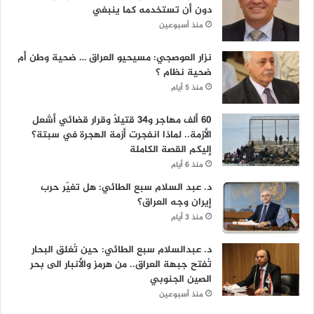
دون أن تستخدمه كما ينبغي
منذ أسبوعين
نزار العوصجي: مسيحيو العراق … ضحية وطن أم
ضحية نظام ؟
منذ 5 أيام
60 ألف مهاجر و34 قتيلاً وقرار قضائي أشعل
الأزمة.. لماذا انفجرت أزمة الهجرة في سبتة؟
إليكم القصة الكاملة
منذ 6 أيام
د. عبد السلام سبع الطائي: هل تغيّر حرب
إيران وجه العراق؟
منذ 3 أيام
د. عبدالسلام سبع الطائي: حين تُغلق البحار
تُفتح جبهة العراق.. من هرمز والأنبار الى بحر
الصين الجنوبي
منذ أسبوعين