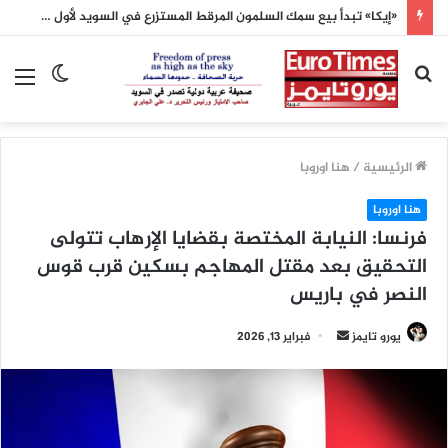
«إيكا» تبدأ بيع سمك السلمون المرقط المستزرع في السويد لأول مرة
بحث
الوضع
الق
عن
المظلم
الرئيسية
/
هنا اوروبا
هنا اوروبا
فرنسا: النيابة المختصة بقضايا الإرهاب تتولى
التحقيق بعد مقتل المهاجم بسكين قرب قوس
النصر في باريس
أرسل
يورو تايمز
فبراير 13, 2026
بريدا
إلكترونيا