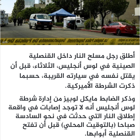
ي
د
ا
إ
ل
ك
ت
أطلق رجل مسلح النار داخل القنصلية
ر
و
الصينية في لوس أنجليس، الثلاثاء، قبل أن
ن
يقتل نفسه في سيارته القريبة، حسبما
ي
ذكرت الشرطة الأميركية.
ا
وذكر الضابط مايكل لوبيز من إدارة شرطة
لوس أنجليس أنه لا توجد إصابات في واقعة
إطلاق النار التي حدثت في نحو السادسة
صباحا (بالتوقيت المحلي) قبل أن تفتح
القنصلية أبوابها.