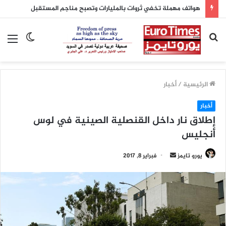
هواتف مهملة تخفي ثروات بالمليارات وتصبح مناجم المستقبل
بحث
الوضع
الق
عن
المظلم
الرئيسية
/
أخبار
أخبار
إطلاق نار داخل القنصلية الصينية في لوس
أنجليس
يورو تايمز
أ
فبراير 8, 2017
ر
س
ل
ب
ر