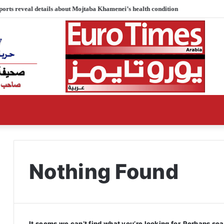
ports reveal details about Mojtaba Khamenei’s health condition
Nothing Found
It seems we can’t find what you’re looking for. Perhaps se