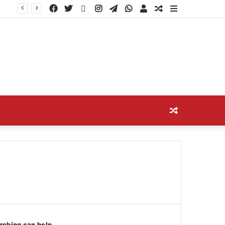
Facebook
Twitter
YouTube
Instagram
Telegram
WhatsApp
Log
Random
Sidebar
In
Article
Random
Article
arching can help.