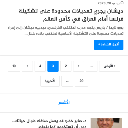
يونيو 20, 2026
ديشان يجري تعديلات محدودة على تشكيلة
فرنسا أمام العراق في كأس العالم
يورو تايمز / باريس يتجه مدرب المنتخب الفرنسي، ديدييه ديشان، إلى إجراء
تعديلات محدودة على التشكيلة الأساسية لمنتخب بلاده خلال…
أكمل القراءة »
« الأولى
...
«
2
3
4
»
10
20
...
الأخيرة
الأشهر
د. صابر خضر: قد يعمل دماغك طوال حياتك…
دون أن تستخدمه كما ينبغي