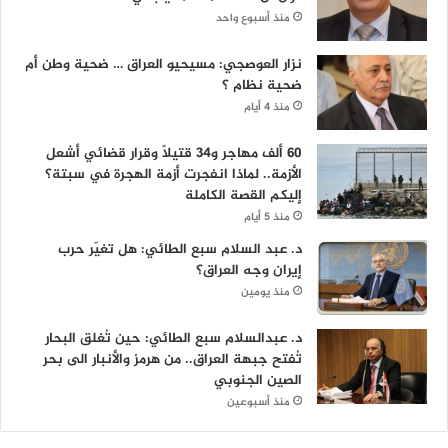
منذ أسبوع واحد
نزار العوصجي: مسيحيو العراق … ضحية وطن أم
ضحية نظام ؟
منذ 4 أيام
60 ألف مهاجر و34 قتيلاً وقرار قضائي أشعل
الأزمة.. لماذا انفجرت أزمة الهجرة في سبتة؟
إليكم القصة الكاملة
منذ 5 أيام
د. عبد السلام سبع الطائي: هل تغيّر حرب
إيران وجه العراق؟
منذ يومين
د. عبدالسلام سبع الطائي: حين تُغلق البحار
تُفتح جبهة العراق.. من هرمز والأنبار الى بحر
الصين الجنوبي
منذ أسبوعين