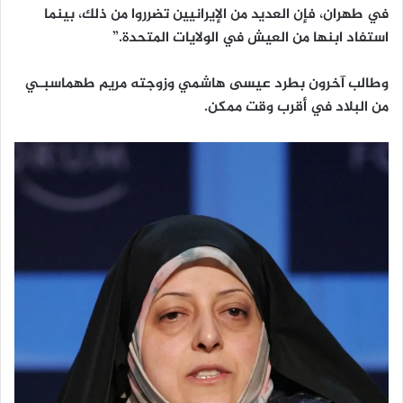
في طهران، فإن العديد من الإيرانيين تضرروا من ذلك، بينما
استفاد ابنها من العيش في الولايات المتحدة.”
وطالب آخرون بطرد عيسى هاشمي وزوجته مريم طهماسبـي
من البلاد في أقرب وقت ممكن.