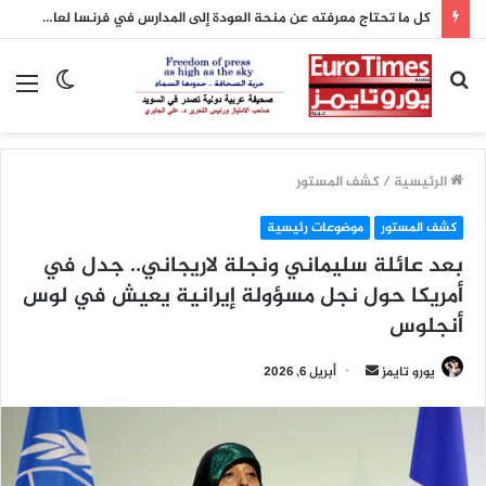
أكسيوس: واشنطن وطهران تقتربان من اتفاق لإعادة فتح مضيق هرمز والإعلان عنه اليوم
بحث
الوضع
الق
عن
المظلم
الرئيسية
/
كشف المستور
كشف المستور
موضوعات رئيسية
بعد عائلة سليماني ونجلة لاريجاني.. جدل في
أمريكا حول نجل مسؤولة إيرانية يعيش في لوس
أنجلوس
أرسل
يورو تايمز
أبريل 6, 2026
بريدا
إلكترونيا