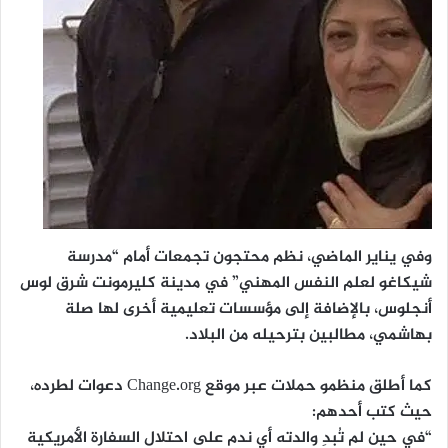
وفي يناير الماضي، نظم محتجون تجمعات أمام “مدرسة
شيكاغو لعلم النفس المهني” في مدينة كليرمونت شرق لوس
أنجلوس، بالإضافة إلى مؤسسات تعليمية أخرى لها صلة
بهاشمي، مطالبين بترحيله من البلاد.
كما أطلق منظمو حملات عبر موقع Change.org دعوات لطرده،
حيث كتب أحدهم:
“في حين لم تُبدِ والدته أي ندم على احتلال السفارة الأمريكية