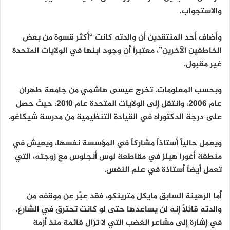
والاستجواب.
وأضاف أحد المنتقدين أن والدته كانت “أكثر قسوة من بعض
الخاطفين الآخرين”، معتبراً أن وجود ابنها في الولايات المتحدة
غير مقبول.
وبحسب المعلومات، تخرج عيسى هاشمي من جامعة طهران
عام 2006، وانتقل إلى الولايات المتحدة عام 2010، حيث حصل
على درجة الدكتوراه في القيادة التنظيمية من مدرسة شيكاغو.
ويعمل حالياً أستاذاً مشاركاً في المؤسسة نفسها، ويعيش في
منطقة أغورا هيلز في مقاطعة لوس أنجلوس مع زوجته، التي
تعمل أيضاً أستاذة في علم النفس.
أما الرهينة السابق مايكل مترينكو، فقد عبّر عن موقفه من
والدته قائلاً إنه لن يساعدها حتى لو كانت تحترق في الشارع،
في إشارة إلى مشاعر الغضب التي لا تزال قائمة منذ أزمة