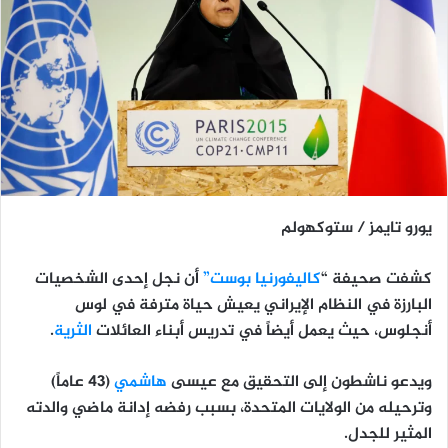
يورو تايمز / ستوكهولم
كشفت صحيفة “
كاليفورنيا بوست”
أن نجل إحدى الشخصيات
البارزة في النظام الإيراني يعيش حياة مترفة في لوس
أنجلوس، حيث يعمل أيضاً في تدريس أبناء العائلات
الثرية
.
ويدعو ناشطون إلى التحقيق مع عيسى
هاشمي
(43 عاماً)
وترحيله من الولايات المتحدة، بسبب رفضه إدانة ماضي والدته
المثير للجدل.