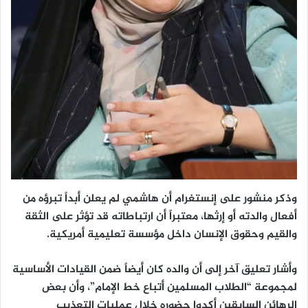
وذكر منشور على إنستغرام أن هاشمي لم يعلن أبداً تبرؤه من
أفعال والدته أو إرثها، معتبراً أن ارتباطاته قد تؤثر على الثقة
والقيم وحقوق الإنسان داخل مؤسسة تعليمية أمريكية.
وأشار تعليق آخر إلى أن والده كان أيضاً ضمن القيادات الأساسية
لمجموعة “الطلاب المسلمين أتباع خط الإمام”، وأن بعض
الرهائن السابقين أكدوا حضوره خلال عمليات التعذيب