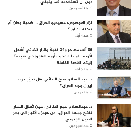
دون أن تستخدمه كما ينبغي
منذ أسبوعين
نزار العوصجي: مسيحيو العراق … ضحية وطن أم
ضحية نظام ؟
منذ 4 أيام
60 ألف مهاجر و34 قتيلاً وقرار قضائي أشعل
الأزمة.. لماذا انفجرت أزمة الهجرة في سبتة؟
إليكم القصة الكاملة
منذ 5 أيام
د. عبد السلام سبع الطائي: هل تغيّر حرب
إيران وجه العراق؟
منذ يومين
د. عبدالسلام سبع الطائي: حين تُغلق البحار
تُفتح جبهة العراق.. من هرمز والأنبار الى بحر
الصين الجنوبي
منذ أسبوعين