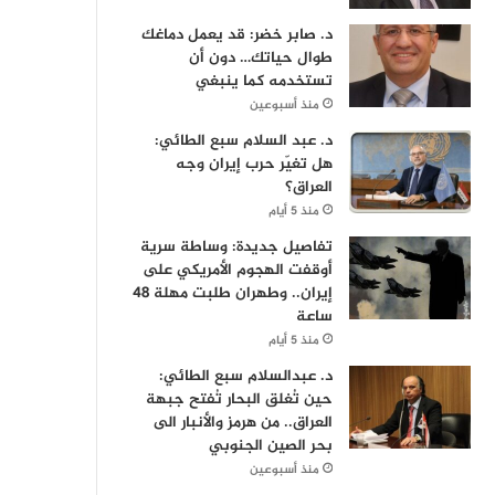
د. صابر خضر: قد يعمل دماغك
طوال حياتك… دون أن
تستخدمه كما ينبغي
منذ أسبوعين
د. عبد السلام سبع الطائي:
هل تغيّر حرب إيران وجه
العراق؟
منذ 5 أيام
تفاصيل جديدة: وساطة سرية
أوقفت الهجوم الأمريكي على
إيران.. وطهران طلبت مهلة 48
ساعة
منذ 5 أيام
د. عبدالسلام سبع الطائي:
حين تُغلق البحار تُفتح جبهة
العراق.. من هرمز والأنبار الى
بحر الصين الجنوبي
منذ أسبوعين