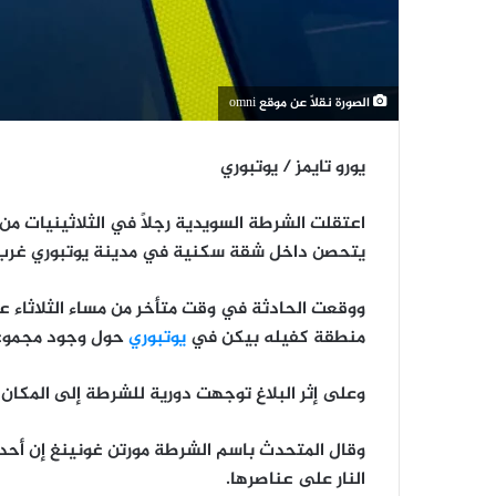
الصورة نقلاً عن موقع omni
يورو تايمز / يوتبوري
اعتقلت الشرطة السويدية رجلاً في الثلاثينيات من
يتحصن داخل شقة سكنية في مدينة يوتبوري غرب الس
ووقعت الحادثة في وقت متأخر من مساء الثلاثاء
منطقة كفيله بيكن في
يوتبوري
حول وجود مجموعة
وعلى إثر البلاغ توجهت دورية للشرطة إلى المكان
وقال المتحدث باسم الشرطة مورتن غونينغ إن أحد
النار على عناصرها.