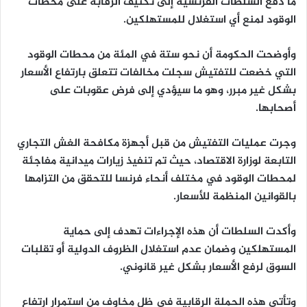
ما دفع السلطات الفرنسية إلى تكثيف الرقابة على محطات
الوقود لمنع أي استغلال للمستهلكين.
وأوضحت الحكومة أن نحو ستة في المئة من محطات الوقود
التي خضعت للتفتيش سجلت مخالفات تتعلق بارتفاع الأسعار
بشكل غير مبرر، وهو ما سيؤدي إلى فرض عقوبات على
أصحابها.
وجرت عمليات التفتيش من قبل أجهزة مكافحة الغش التجاري
التابعة لوزارة الاقتصاد، حيث تم تنفيذ زيارات ميدانية مفاجئة
لمحطات الوقود في مختلف أنحاء فرنسا للتحقق من التزامها
بالقوانين المنظمة للأسعار.
وأكدت السلطات أن هذه الإجراءات تهدف إلى حماية
المستهلكين وضمان عدم استغلال الظروف الدولية أو تقلبات
السوق لرفع الأسعار بشكل غير قانوني.
وتأتي هذه الحملة الرقابية في ظل مخاوف من استمرار ارتفاع