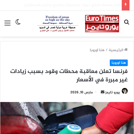
وزيرة الاقتصاد الألمانية تستبعد حدوث انخفاض في أسعار الكهرباء
بحث
الوضع
الق
عن
المظلم
الرئيسية
/
هنا اوروبا
هنا اوروبا
فرنسا تعلن معاقبة محطات وقود بسبب زيادات
غير مبررة في الأسعار
أرسل
يورو تايمز
مارس 10, 2026
بريدا
إلكترونيا