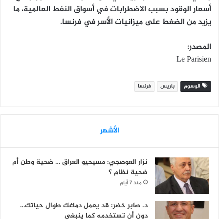
أسعار الوقود بسبب الاضطرابات في أسواق النفط العالمية، ما
يزيد من الضغط على ميزانيات الأسر في فرنسا.
المصدر:
Le Parisien
الوسوم
باريس
فرنسا
الأشهر
نزار العوصجي: مسيحيو العراق … ضحية وطن أم
ضحية نظام ؟
منذ 7 أيام
د. صابر خضر: قد يعمل دماغك طوال حياتك…
دون أن تستخدمه كما ينبغي