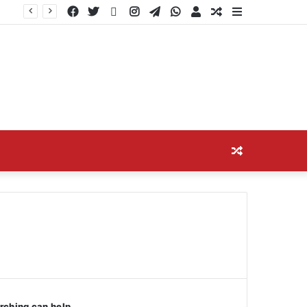
Facebook
Twitter
YouTube
Instagram
Telegram
WhatsApp
Log
Random
Sidebar
In
Article
Random
Article
arching can help.