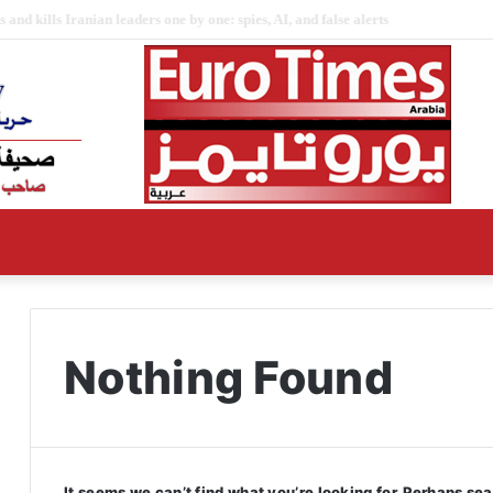
ports reveal details about Mojtaba Khamenei’s health condition
Nothing Found
It seems we can’t find what you’re looking for. Perhaps se