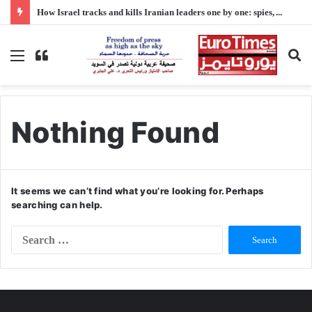
How Israel tracks and kills Iranian leaders one by one: spies, AI, and false alerts
Menu
Switch
S
skin
fo
Nothing Found
It seems we can’t find what you’re looking for. Perhaps
searching can help.
S
e
a
r
c
h