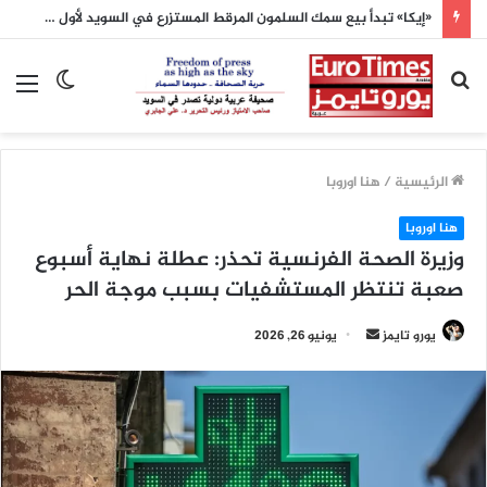
«إيكا» تبدأ بيع سمك السلمون المرقط المستزرع في السويد لأول مرة
بحث
الوضع
الق
عن
المظلم
الرئيسية
/
هنا اوروبا
هنا اوروبا
وزيرة الصحة الفرنسية تحذر: عطلة نهاية أسبوع
صعبة تنتظر المستشفيات بسبب موجة الحر
أرسل
يورو تايمز
يونيو 26, 2026
بريدا
إلكترونيا