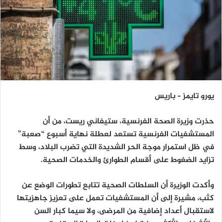
يورو تايمز – باريس
حذرت وزيرة الصحة الفرنسية، ستيفاني ريست، من أن
المستشفيات الفرنسية تستعد لعطلة نهاية أسبوع “صعبة”
في ظل استمرار موجة الحر الشديدة التي تضرب البلاد، وسط
تزايد الضغوط على أقسام الطوارئ والخدمات الصحية.
وأكدت الوزيرة أن السلطات الصحية تتابع تطورات الوضع عن
كثب، مشيرة إلى أن المستشفيات تعمل على تعزيز جاهزيتها
لاستقبال أعداد إضافية من المرضى، ولا سيما كبار السن