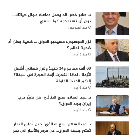
د. صابر خضر: قد يعمل دماغك طوال حياتك…
دون أن تستخدمه كما ينبغي
منذ أسبوعين
نزار العوصجي: مسيحيو العراق … ضحية وطن أم
ضحية نظام ؟
منذ 5 أيام
60 ألف مهاجر و34 قتيلاً وقرار قضائي أشعل
الأزمة.. لماذا انفجرت أزمة الهجرة في سبتة؟
إليكم القصة الكاملة
منذ 6 أيام
د. عبد السلام سبع الطائي: هل تغيّر حرب
إيران وجه العراق؟
منذ 3 أيام
د. عبدالسلام سبع الطائي: حين تُغلق البحار
تُفتح جبهة العراق.. من هرمز والأنبار الى بحر