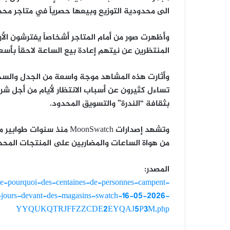
الى محدودية التوزيع وبيعها حصرياً في متاجر محد
وأظهرت صور من أمام المتاجر أشخاصاً يفترشون ال
المنتظرين عن نيتهم إعادة بيع الساعة لاحقاً بأسع
وأثارت هذه المشاهد موجة واسعة من الجدل والسخ
تساءل كثيرون عن أسباب الانتظار لأيام من أجل شرا
بثقافة “الندرة” والتسويق المحدود.
وتشهد إصدارات MoonSwatch 
من هواة الساعات والمضاربين على المنتجات المحد
المصدر:
ille-pourquoi-des-centaines-de-personnes-campent-
s-jours-devant-des-magasins-swatch-16-05-2026-
YYQUKQTRJFFZZCDE2EYQAJ5P3M.php