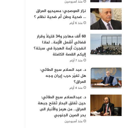
منذ أسبوعين
نزار العوصجي: مسيحيو العراق
… ضحية وطن أم ضحية نظام ؟
منذ 6 أيام
60 ألف مهاجر و34 قتيلاً وقرار
قضائي أشعل الأزمة.. لماذا
انفجرت أزمة الهجرة في سبتة؟
إليكم القصة الكاملة
منذ 7 أيام
د. عبد السلام سبع الطائي:
هل تغيّر حرب إيران وجه
العراق؟
منذ 4 أيام
د. عبدالسلام سبع الطائي:
حين تُغلق البحار تُفتح جبهة
العراق.. من هرمز والأنبار الى
بحر الصين الجنوبي
منذ أسبوعين