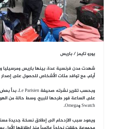
يورو تايمز / باريس
أيام، مع توافد مئات الأشخاص للحصول على إصدار جديد من ساعات “
وبحسب تقرير نشر
على الساعة فور طرحها للبيع، وسط حالة من الهوس
Swatch وOmega.