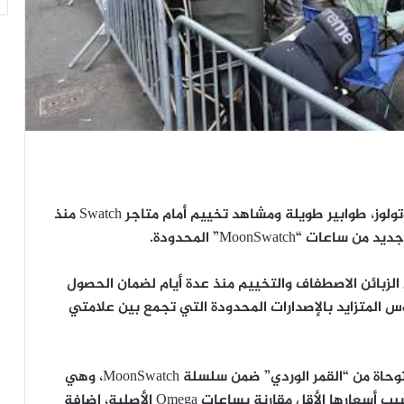
شهدت مدن فرنسية عدة، بينها باريس ومرسيليا وتولوز، طوابير طويلة ومشاهد تخييم أمام متاجر Swatch منذ
MoonSwatch” المحدودة.
ته صحيفة Le Parisien، بدأ بعض الزبائن الاصطفاف والتخييم منذ عدة أيام لضمان الحصول
 المتزايد بالإصدارات المحدودة التي تجمع بين علامتي
ويعود سبب الازدحام الى إطلاق نسخة جديدة مستوحاة من “القمر الوردي” ضمن سلسلة MoonSwatch، وهي
مجموعة حققت نجاحاً عالمياً منذ إطلاقها الأول بسبب أسعارها الأقل مقارنة بساعات Omega الأصلية، إضافة