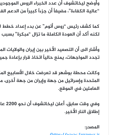
وأوضح ليخاتشوف أن عدد الخبراء الروس الموجودين حا
“عالية الكفاءة”، مضيفاً أن جزءاً كبيراً من الدعم ال
كما كشف رئيس “روس أتوم” عن بدء إعداد خطط لزي
لكنه أكد أن العودة الكاملة ما تزال “مبكرة” بسبب
وأشار الى أن التصعيد الأخير بين إيران والولايات ا
تجدد المواجهات، يمنع حالياً اتخاذ قرار بإعادة جمي
وكانت محطة بوشهر قد تعرضت خلال الأسابيع الما
المتحدة وإسرائيل من جهة وإيران من جهة أخرى، م
العاملين في الموقع.
وفي و
إطلاق النار الأخير.
المصدر: