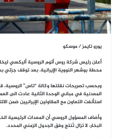
يورو تايمز / موسكو
أعلن رئيس شركة روس أتوم الروسية أليكسي ليخات
محطة بوشهر النووية الإيرانية، بعد توقف جزئي بس
وبحسب تصريحات نقلتها وكالة “تاس” الروسية، قا
المعدنية في مباني الوحدة الثانية عادت الى العمل
استأنفت التعاون مع المقاولين الإيرانيين ضمن الالت
وأضاف المسؤول الروسي أن المعدات الرئيسية الخا
البخار، لا تزال تُنتج وفق الجدول الزمني المحدد.