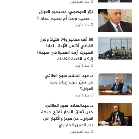
منذ أسبوعين
نزار العوصجي: مسيحيو العراق
… ضحية وطن أم ضحية نظام ؟
منذ 5 أيام
60 ألف مهاجر و34 قتيلاً وقرار
قضائي أشعل الأزمة.. لماذا
انفجرت أزمة الهجرة في سبتة؟
إليكم القصة الكاملة
منذ 6 أيام
د. عبد السلام سبع الطائي:
هل تغيّر حرب إيران وجه
العراق؟
منذ 3 أيام
د. عبدالسلام سبع الطائي:
حين تُغلق البحار تُفتح جبهة
العراق.. من هرمز والأنبار الى
بحر الصين الجنوبي
منذ أسبوعين