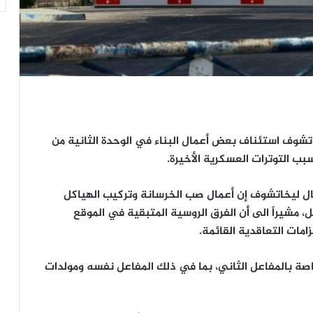
شوف استئناف بعض أعمال البناء في الوحدة الثانية من
بب التوترات العسكرية الأخيرة.
ل ليخاتشوف إن أعمال صب الخرسانة وتركيب الهياكل
، مشيراً الى أن الفرق الروسية المتبقية في الموقع
زامات التعاقدية القائمة.
صة بالمفاعل الثاني، بما في ذلك المفاعل نفسه ومولدات