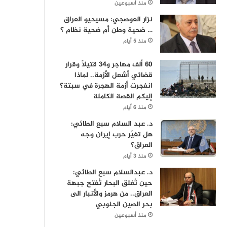
منذ أسبوعين
نزار العوصجي: مسيحيو العراق
… ضحية وطن أم ضحية نظام ؟
منذ 5 أيام
60 ألف مهاجر و34 قتيلاً وقرار
قضائي أشعل الأزمة.. لماذا
انفجرت أزمة الهجرة في سبتة؟
إليكم القصة الكاملة
منذ 6 أيام
د. عبد السلام سبع الطائي:
هل تغيّر حرب إيران وجه
العراق؟
منذ 3 أيام
د. عبدالسلام سبع الطائي:
حين تُغلق البحار تُفتح جبهة
العراق.. من هرمز والأنبار الى
بحر الصين الجنوبي
منذ أسبوعين