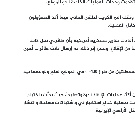
ا تقدمت وحدات العمليات الخاصة نحو الموقع.
ونقله الى الكويت لتلقي العلاج، فيما أكد المسؤولون
لال العملية.
 أفادت تقارير عسكرية أمريكية بأن طائرتي نقل كانتا
 من الإقلاع. وعلى إثر ذلك، تم إرسال ثلاث طائرات أخرى
وبعد إجلاء جميع القوات، تم تدمير طائرتي النقل المعطلتين من طراز C-130 في الموقع، لمنع وقوعهما بيد
كثر عمليات الإنقاذ ندرة وتعقيداً، حيث بدأت باختباء
ل إيران، وانتهت بعملية خداع استخباراتي واشتباكات مسلحة وانتشار
ل الأراضي الإيرانية.