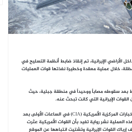
أعقاب سقوط مقاتلة أمريكية من طراز F-15E داخل الأراضي الإيرانية، تم إنقاذ ضابط أنظمة التسليح في
المظلة، خلال عملية معقدة وخطيرة نفذتها قوات العمليات
 بعد سقوطه مصاباً ووحيداً في منطقة جبلية، حيث
ووفقاً لمسؤولين أمريكيين كبار، نفذت وكالة الاستخبارات المركزية الأمريكية (CIA) في الساعات الأولى بعد
ه العملية نشر رواية تفيد بأن القوات الأمريكية عثرت
ف إرباك القوات الإيرانية وتشتيت انتباهها عن الموقع