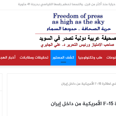
رارة منذ أكثر من قرن.. والنمسا تحطم رقمها القياسي بدرجة 41 مئوية
نوعات
طب وتكنولوجيا
كشف المستور
تحقيقات ومقابلات
أخبار الهجر
كية من داخل إيران
ان