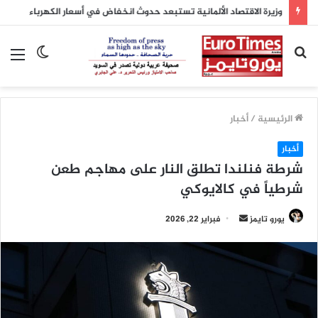
وزيرة الاقتصاد الألمانية تستبعد حدوث انخفاض في أسعار الكهرباء
بحث
الوضع
الق
عن
المظلم
الرئيسية
/
أخبار
أخبار
شرطة فنلندا تطلق النار على مهاجم طعن
شرطياً في كالايوكي
أرسل
يورو تايمز
فبراير 22, 2026
بريدا
إلكترونيا