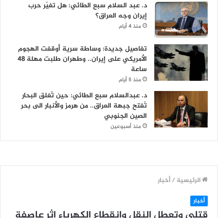
د. عبد السلام سبع الطائي: هل تغيّر حرب
إيران وجه العراق؟
منذ 4 أيام
تفاصيل جديدة: وساطة سرية أوقفت الهجوم
الأمريكي على إيران.. وطهران طلبت مهلة 48
ساعة
منذ 5 أيام
د. عبدالسلام سبع الطائي: حين تُغلق البحار
تُفتح جبهة العراق.. من هرمز والأنبار الى بحر
الصين الجنوبي
منذ أسبوعين