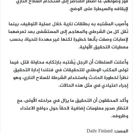
فور وصولهم، ما اضطر العناصر إلى استخدام السلاح الناري
لإيقافه والسيطرة على الوضع.
وأصيب المشتبه به بطلقات نارية خلال عملية التوقيف، بينما
نُقل كل من الشرطي والمهاجم إلى المستشفى بعد تعرضهما
لإصابات وصفت بأنها خطيرة لكنها غير مهددة للحياة، بحسب
معطيات التحقيق الأولية.
وأعلنت السلطات أن الرجل يُشتبه بارتكابه
محاولة قتل
، فيما
تولى
المكتب الوطني للتحقيقات في فنلندا
إدارة التحقيق
نظراً لخطورة الحادث واستخدام الشرطة للسلاح الناري، وهو
إجراء اعتيادي في مثل هذه الحالات.
وأكد المحققون أن التحقيق ما يزال في مراحله الأولى، مع
انتظار صدور معلومات إضافية لاحقاً حول دوافع الاعتداء
وظروفه.
المصدر: Daily Finland