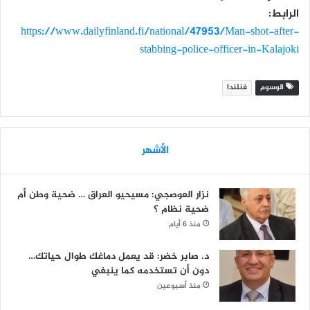
الرابط:
https://www.dailyfinland.fi/national/47953/Man-shot-after-
stabbing-police-officer-in-Kalajoki
الوسوم
فنلندا
الأشهر
نزار العوصجي: مسيحيو العراق … ضحية وطن أم
ضحية نظام ؟
منذ 6 أيام
د. صابر خضر: قد يعمل دماغك طوال حياتك…
دون أن تستخدمه كما ينبغي
منذ أسبوعين