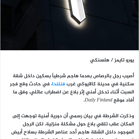
يورو تايمز / هلسنكي
أصيب رجل بالرصاص بعدما هاجم شرطياً بسكين داخل شقة
سكنية في مدينة
كالايوكي
غرب
فنلندا
، في حادث وقع فجر
السبت أثناء تدخل أمني إثر بلاغ عن اضطراب عائلي، وفق ما
أفاد موقع
Daily Finland
.
وذكرت الشرطة في بيان رسمي أن دورية أمنية توجهت إلى
المكان عقب تلقي بلاغ حول مشكلة منزلية، لكن الرجل
الموجود داخل الشقة هاجم أحد عناصر الشرطة بسلاح أبيض