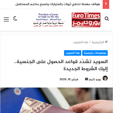
هواتف مهملة تخفي ثروات بالمليارات وتصبح مناجم المستقبل
بحث
الوضع
الق
عن
المظلم
الرئيسية
/
هنا السويد
موضوعات رئيسية
هنا السويد
السويد تشدّد قواعد الحصول على الجنسية..
إليك الشروط الجديدة
أرسل
يورو تايمز
فبراير 10, 2026
بريدا
إلكترونيا