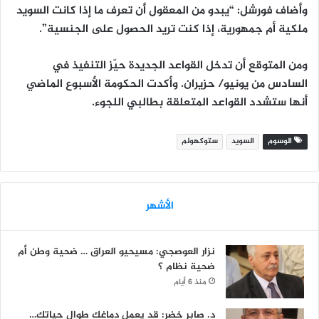
وأضاف فورشل: “يبدو من المعقول أن تعرف ما إذا كانت السويد
ملكية أم جمهورية، إذا كنت تريد الحصول على الجنسية”.
ومن المتوقع أن تدخل القواعد الجديدة حيّز التنفيذ في
السادس من يونيو/ حزيران. وأكدت الحكومة الأسبوع الماضي
أنها ستشدد القواعد المتعلقة بطالبي اللجوء.
الوسوم
السويد
ستوكهولم
الأشهر
نزار العوصجي: مسيحيو العراق … ضحية وطن أم
ضحية نظام ؟
منذ 6 أيام
د. صابر خضر: قد يعمل دماغك طوال حياتك…