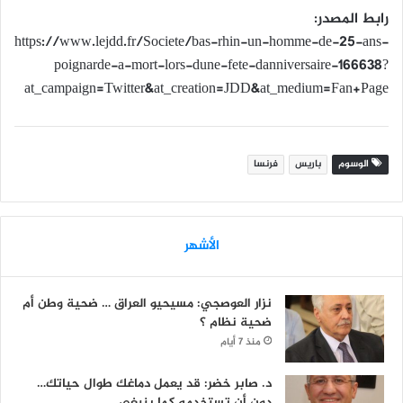
رابط المصدر:
https://www.lejdd.fr/Societe/bas-rhin-un-homme-de-25-ans-
poignarde-a-mort-lors-dune-fete-danniversaire-166638?
at_campaign=Twitter&at_creation=JDD&at_medium=Fan+Page
الوسوم
باريس
فرنسا
الأشهر
نزار العوصجي: مسيحيو العراق … ضحية وطن أم
ضحية نظام ؟
منذ 7 أيام
د. صابر خضر: قد يعمل دماغك طوال حياتك…
دون أن تستخدمه كما ينبغي