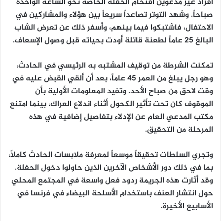
أفراد غير مدعوين اقتحام الحفلة الخاصة نحو الساعة الواحدة
صباحاً. وشهد التوتر تصاعداً سريعاً بين هؤلاء والمشاركين في
الاحتفال، فاشتبكوا فيما بينهم، وأسفر ذلك عن تعرض الشاب
البالغ 25 عاماً لطعنة قاتلة أودت بحياته قبل وصول الإسعاف.
تمكنت الشرطة من توقيف المشتبه به الرئيسي في الحادث،
وهو رجل يبلغ من العمر 45 عاماً، بعد أن ألقي القبض عليه في
وقت لاحق من صباح الأحد. وتفيد المعلومات الأولية بأن
الموقوف كان تحت تأثير الكحول أثناء اندلاع العراك، بينما امتنع
مكتب المدعي العام عن الإدلاء بتفاصيل إضافية في هذه
المرحلة من التحقيق.
وتجري السلطات تحقيقاً موسعاً لمعرفة ملابسات الحادث كاملاً،
بما في ذلك دور الأشخاص الآخرين الذين حاولوا دخول الحفلة.
وقد أثارت هذه الجريمة ردود فعل واسعة في المجتمع المحلي
حول انتشار العنف باستخدام الأسلحة البيضاء في فرنسا في
الأسابيع الأخيرة.