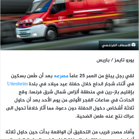
الاسعاف الفرننسي
يورو تايمز / باريس
لقي رجل يبلغ من العمر 25 عاماً
مصرعه
بعد أن طُعن بسكين
في أثناء شجار اندلع خلال حفلة عيد ميلاد في بلدة
Uttenheim
بإقليم باز-رين في منطقة ألزاس شمال شرق فرنسا. وقع
الحادث في ساعات الفجر الأولى من يوم الأحد بعد أن حاول
ثلاثة أشخاص دخول الحفلة دون دعوة، مما أثار خلافاً تحول الى
عراك نتج عنه طعن الضحية.
وأفاد مصدر قريب من التحقيق أن الواقعة بدأت حين حاول ثلاثة