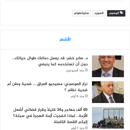
الوسوم
السويد
ستوكهولم
الأشهر
د. صابر خضر: قد يعمل دماغك طوال حياتك…
دون أن تستخدمه كما ينبغي
منذ أسبوعين
نزار العوصجي: مسيحيو العراق … ضحية وطن أم
ضحية نظام ؟
منذ 6 أيام
60 ألف مهاجر و34 قتيلاً وقرار قضائي أشعل
الأزمة.. لماذا انفجرت أزمة الهجرة في سبتة؟
إليكم القصة الكاملة
منذ 7 أيام