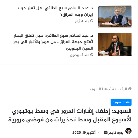
د. عبد السلام سبع الطائي: هل تغيّر حرب
إيران وجه العراق؟
منذ 4 أيام
د. عبدالسلام سبع الطائي: حين تُغلق البحار
تُفتح جبهة العراق.. من هرمز والأنبار الى بحر
الصين الجنوبي
منذ أسبوعين