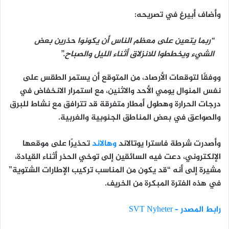
وأضاف أبيرغ في تصريحه:
“ربما يتعين على معظم الناس أن يكونوا حذرين بعض
الشيء ويخططوا للانزلاق أثناء الليل والصباح.”
ووفقًا لتوقعات الأرصاد، من المتوقع أن يستمر الطقس
على
نفس المنوال يومي الأحد والاثنين
، مع استمرار الانخفاض في
درجات الحرارة وهطول أمطار متفرقة قد تترافق مع
نشاط للبرق
والصواعق
في بعض المناطق الجنوبية والغربية.
وأصدرت شرطة
فاسترا يوتالاند
وهالاند
تحذيرًا على موقعها
الإلكتروني، دعت فيه السائقين إلى
توخي الحذر أثناء القيادة
،
مشيرة إلى أنه “قد يكون من المناسب تركيب الإطارات الشتوية”
في هذه الفترة المبكرة من الخريف.
رابط المصدر – SVT Nyheter