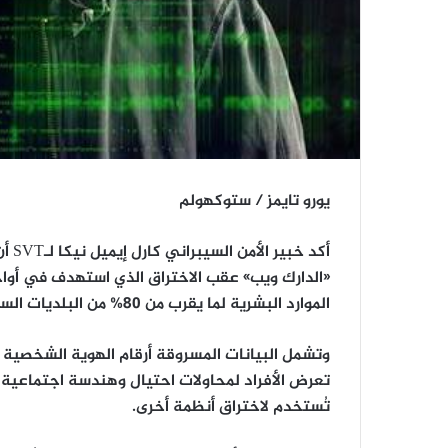
يورو تايمز / ستوكهولم
أكد خبير الأمن السيبراني كارل إيميل نيكا لـSVT أن بيانات أكثر من
«الدارك ويب» عقب الاختراق الذي استهدف في أ
الموارد البشرية لما يقرب من
80% من البلديات السويدية
وتشمل البيانات المسروقة أرقام الهوية الشخصية و
تعرض الأفراد لمحاولات احتيال وهندسة اجتماعية 
تُستخدم لاختراق أنظمة أخرى.