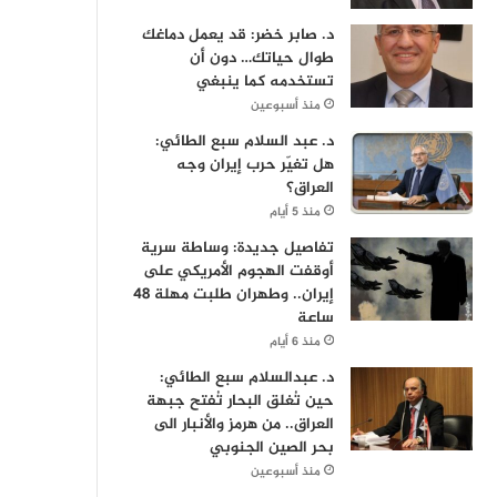
د. صابر خضر: قد يعمل دماغك
طوال حياتك… دون أن
تستخدمه كما ينبغي
منذ أسبوعين
د. عبد السلام سبع الطائي:
هل تغيّر حرب إيران وجه
العراق؟
منذ 5 أيام
تفاصيل جديدة: وساطة سرية
أوقفت الهجوم الأمريكي على
إيران.. وطهران طلبت مهلة 48
ساعة
منذ 6 أيام
د. عبدالسلام سبع الطائي:
حين تُغلق البحار تُفتح جبهة
العراق.. من هرمز والأنبار الى
بحر الصين الجنوبي
منذ أسبوعين