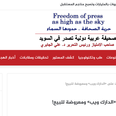
نية تستبعد حدوث انخفاض في أسعار الكهرباء
نوعات
طب وتكنولوجيا
كشف المستور
تحقيقات ومقابلات
أخبار الهجر
 على «الدارك ويب» ومعروضة للبيع!
الدارك ويب» ومعروضة للبيع!