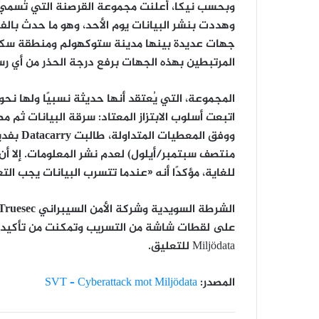
وبحسب نيكا، أعلنت مجموعة القرصنة التي تُسم
وهددت بنشر البيانات يوم الأحد، وهو ما حدث بال
جهات عديدة بينها
مدينة ستوكهولم
و
منطقة سكو
المرتبطين بهذه الجهات برفع درجة الحذر من أي رسا
المجموعة، التي يُعتقد أنها حديثة نسبيًا ولها ن
اتبعت أسلوب الابتزاز المعتاد: سرقة البيانات ثم 
ووفق المعطيات المتداولة، طالبت
Datacarry
بفدي
منتصف سبتمبر/أيلول) لعدم نشر المعلومات. إلا أ
للغاية، مؤكدًا أنه «عندما تتسرب البيانات يجب ا
الشرطة السويدية وشركة الأمن السيبراني
Truesec
على لقطات شاشة من التسريب وتمكنت من تأكيد ه
Miljödata للتعليق.
المصدر:
SVT – Cyberattack mot Miljödata