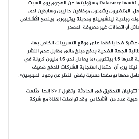
ي نفسها
Datacarry
مسؤوليتها عن الهجوم يوم السبت،
فعل. المتضررون يشملون موظفين حاليين وسابقين لدى
نه
و
بلدية لينشوبينغ
و
مدينة يوتيبوري
. وينصح الأشخاص
ئل أو اتصالات غير معروفة المصدر.
حو عشرة ضحايا فقط على موقع التسريبات الخاص بها،
مطالبة الجهة الضحية بدفع مبلغ مالي مقابل عدم النشر.
ة قدرها
1.5 بيتكوين
(ما يعادل نحو
1.6 مليون كرونة
في
ن نيكا يرى أن احتمال استجابة الشركات للدفع ضعيف
لتعامل معها بوصفها مسرّبة بغض النظر عن وعود المجرمين».
تتوليان التحقيق في الحادثة. وتقول SVT إنها اطّلعت
وية عدد من الأشخاص. وقد تواصلت القناة مع شركة