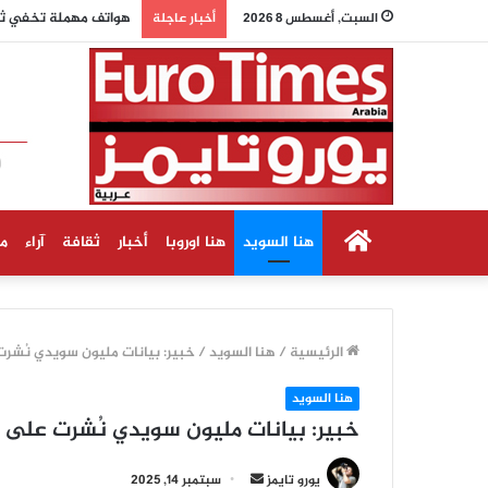
وزيرة الاقتصاد الألما
السبت, أغسطس 8 2026
أخبار عاجلة
الرئيسية
هنا السويد
هنا اوروبا
أخبار
ثقافة
آراء
م
الرئيسية
/
هنا السويد
/
خبير: بيانات مليون سويدي نُشرت
هنا السويد
خبير: بيانات مليون سويدي نُشرت على «
أرسل
يورو تايمز
سبتمبر 14, 2025