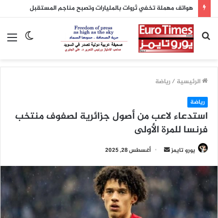
هواتف مهملة تخفي ثروات بالمليارات وتصبح مناجم المستقبل
بحث
الوضع
الق
عن
المظلم
الرئيسية
/
رياضة
رياضة
استدعاء لاعب من أصول جزائرية لصفوف منتخب
فرنسا للمرة الأولى
أرسل
يورو تايمز
أغسطس 28, 2025
بريدا
إلكترونيا