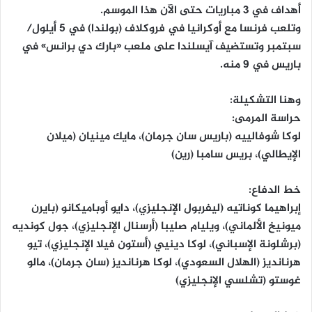
أهداف في 3 مباريات حتى الآن هذا الموسم.
وتلعب فرنسا مع أوكرانيا في فروكلاف (بولندا) في 5 أيلول/
سبتمبر وتستضيف آيسلندا على ملعب «بارك دي برانس» في
باريس في 9 منه.
وهنا التشكيلة:
حراسة المرمى:
لوكا شوفالييه (باريس سان جرمان)، مايك مينيان (ميلان
الإيطالي)، بريس سامبا (رين)
خط الدفاع:
إبراهيما كوناتيه (ليفربول الإنجليزي)، دايو أوباميكانو (بايرن
ميونيخ الألماني)، ويليام صليبا (أرسنال الإنجليزي)، جول كونديه
(برشلونة الإسباني)، لوكا دينيي (أستون فيلا الإنجليزي)، تيو
هرنانديز (الهلال السعودي)، لوكا هرنانديز (سان جرمان)، مالو
غوستو (تشلسي الإنجليزي)