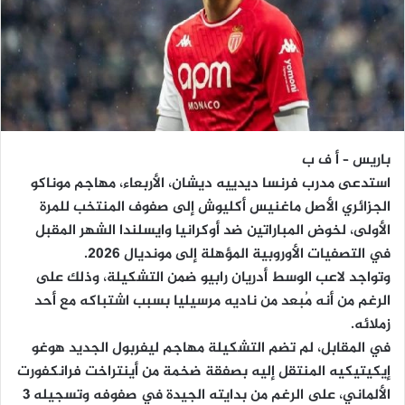
باريس – أ ف ب
استدعى مدرب فرنسا ديدييه ديشان، الأربعاء، مهاجم موناكو
الجزائري الأصل ماغنيس أكليوش إلى صفوف المنتخب للمرة
الأولى، لخوض المباراتين ضد أوكرانيا وايسلندا الشهر المقبل
في التصفيات الأوروبية المؤهلة إلى مونديال 2026.
وتواجد لاعب الوسط أدريان رابيو ضمن التشكيلة، وذلك على
الرغم من أنه مُبعد من ناديه مرسيليا بسبب اشتباكه مع أحد
زملائه.
في المقابل، لم تضم التشكيلة مهاجم ليفربول الجديد هوغو
إيكيتيكيه المنتقل إليه بصفقة ضخمة من أينتراخت فرانكفورت
الألماني، على الرغم من بدايته الجيدة في صفوفه وتسجيله 3