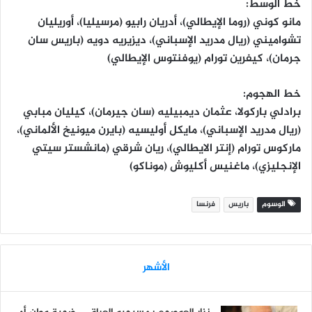
خط الوسط:
مانو كوني (روما الإيطالي)، أدريان رابيو (مرسيليا)، أوريليان
تشواميني (ريال مدريد الإسباني)، ديزيريه دويه (باريس سان
جرمان)، كيفرين تورام (يوفنتوس الإيطالي)
خط الهجوم:
برادلي باركولا، عثمان ديمبيليه (سان جيرمان)، كيليان مبابي
(ريال مدريد الإسباني)، مايكل أوليسيه (بايرن ميونيخ الألماني)،
ماركوس تورام (إنتر الايطالي)، ريان شرقي (مانشستر سيتي
الإنجليزي)، ماغنيس أكليوش (موناكو)
الوسوم
باريس
فرنسا
الأشهر