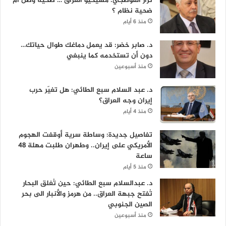
نزار العوصجي: مسيحيو العراق … ضحية وطن أم
ضحية نظام ؟
منذ 6 أيام
د. صابر خضر: قد يعمل دماغك طوال حياتك…
دون أن تستخدمه كما ينبغي
منذ أسبوعين
د. عبد السلام سبع الطائي: هل تغيّر حرب
إيران وجه العراق؟
منذ 4 أيام
تفاصيل جديدة: وساطة سرية أوقفت الهجوم
الأمريكي على إيران.. وطهران طلبت مهلة 48
ساعة
منذ 5 أيام
د. عبدالسلام سبع الطائي: حين تُغلق البحار
تُفتح جبهة العراق.. من هرمز والأنبار الى بحر
الصين الجنوبي
منذ أسبوعين