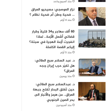
منذ أسبوع واحد
نزار العوصجي: مسيحيو العراق
… ضحية وطن أم ضحية نظام ؟
منذ 4 أيام
60 ألف مهاجر و34 قتيلاً وقرار
قضائي أشعل الأزمة.. لماذا
انفجرت أزمة الهجرة في سبتة؟
إليكم القصة الكاملة
منذ 5 أيام
د. عبد السلام سبع الطائي:
هل تغيّر حرب إيران وجه
العراق؟
منذ يومين
د. عبدالسلام سبع الطائي:
حين تُغلق البحار تُفتح جبهة
العراق.. من هرمز والأنبار الى
بحر الصين الجنوبي
منذ أسبوعين