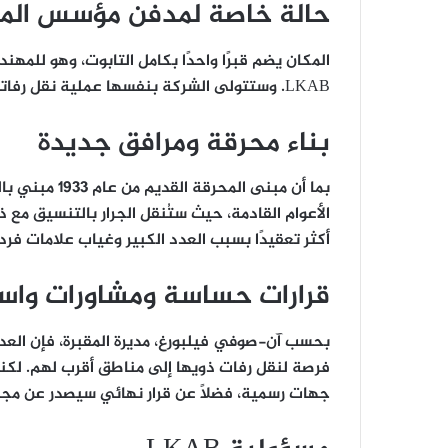
حالة خاصة لمدفن مؤسس الم
المكان يضم قبرًا واحدًا بكامل التابوت، وهو للمه
LKAB. وستتولى الشركة بنفسها عملية نقل رفاته ضمن مشروع منفصل يضمن الحفاظ على رمزيته التاريخية.
بناء محرقة ومرافق جديدة
بما أن مبنى المحرقة القديم من عام 1933 مبني بالحجر ولا يتحمل النقل، تقرر تشييد
الأعوام القادمة، حيث ستُنقل الجرار بالتنسيق مع ذ
أكثر تعقيدًا بسبب العدد الكبير وغياب علامات فرد
قرارات حساسة ومشاورات واس
بحسب
آن-صوفي فيلبورغ
، مديرة المقبرة، فإن ال
فرصة لنقل رفات ذويها إلى مناطق أقرب لهم. لكنه
جهات رسمية، فضلًا عن قرار نهائي سيصدر عن مج