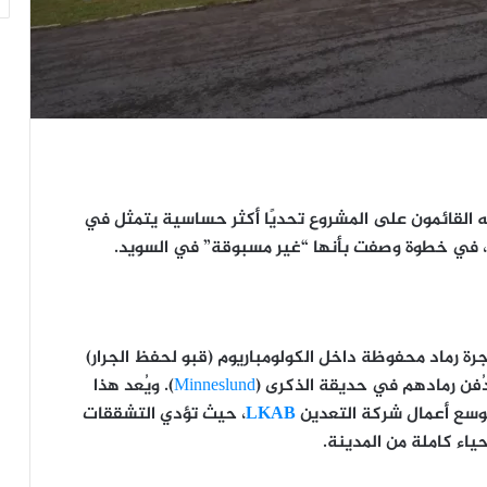
ه القائمون على المشروع تحديًا أكثر حساسية يتمثل في
، في خطوة وصفت بأنها “غير مسبوقة” في السويد.
محفوظة داخل
الكولومباريوم
(قبو لحفظ الجرار)
ُفن رمادهم في
حديقة الذكرى
(
Minneslund
). ويُعد هذا
توسع أعمال شركة التعدين
LKAB
، حيث تؤدي التشققات
حياء كاملة من المدينة.