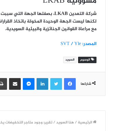
مسؤولية LKAB
شركة التعدين
LKAB
، بصفتها الجهة التي سببت 
لكنها ليست الجهة الوحيدة المخولة باتخاذ القرار
مع مراعاة القوانين الجنائزية والبيئية السويدية.
المصدر: SVT / Yle
الوسوم
السويد
فيسبوك
تويتر
لينكدإن
ماسنجر
مشاركة عبر البريد
شاركها