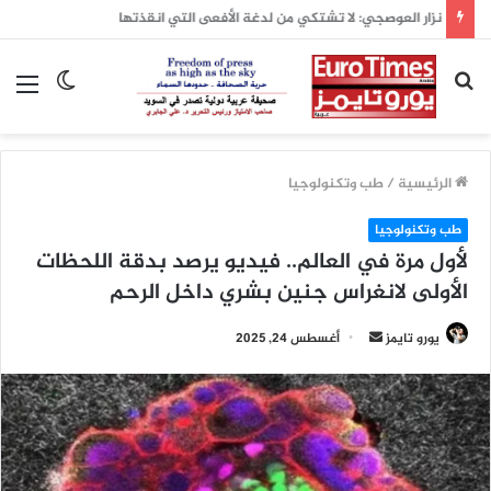
د. عبدالسلام سبع الطائي: 8 آب 1988… حين غيّر جيش العراق ميزان الشرق الأوسط
بحث
الوضع
الق
عن
المظلم
الرئيسية
/
طب وتكنولوجيا
طب وتكنولوجيا
لأول مرة في العالم.. فيديو يرصد بدقة اللحظات
الأولى لانغراس جنين بشري داخل الرحم
أرسل
يورو تايمز
أغسطس 24, 2025
بريدا
إلكترونيا