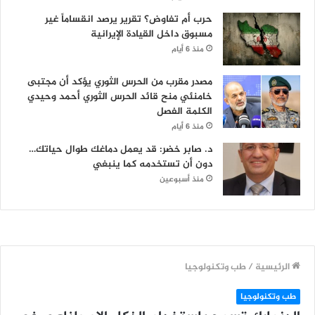
حرب أم تفاوض؟ تقرير يرصد انقساماً غير
مسبوق داخل القيادة الإيرانية
منذ 6 أيام
مصدر مقرب من الحرس الثوري يؤكد أن مجتبى
خامنئي منح قائد الحرس الثوري أحمد وحيدي
الكلمة الفصل
منذ 6 أيام
د. صابر خضر: قد يعمل دماغك طوال حياتك…
دون أن تستخدمه كما ينبغي
منذ أسبوعين