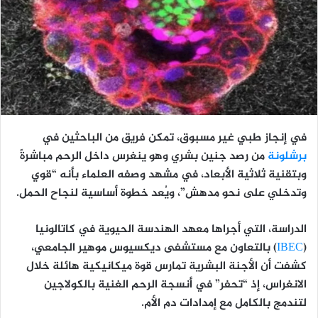
في إنجاز طبي غير مسبوق، تمكن فريق من الباحثين في
برشلونة
من رصد جنين بشري وهو ينغرس داخل الرحم مباشرةً
وبتقنية ثلاثية الأبعاد، في مشهد وصفه العلماء بأنه “قوي
وتدخلي على نحو مدهش”، ويُعد خطوة أساسية لنجاح الحمل.
الدراسة، التي أجراها معهد الهندسة الحيوية في كاتالونيا
(
IBEC
) بالتعاون مع مستشفى ديكسيوس موهير الجامعي،
كشفت أن الأجنة البشرية تمارس قوة ميكانيكية هائلة خلال
الانغراس، إذ “تحفر” في أنسجة الرحم الغنية بالكولاجين
لتندمج بالكامل مع إمدادات دم الأم.