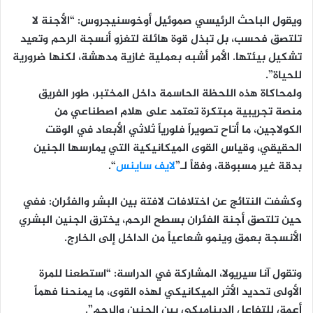
ويقول الباحث الرئيسي صموئيل أوخوسنيجروس: “الأجنة لا
تلتصق فحسب، بل تبذل قوة هائلة لتغزو أنسجة الرحم وتعيد
تشكيل بيئتها. الأمر أشبه بعملية غازية مدهشة، لكنها ضرورية
للحياة”.
ولمحاكاة هذه اللحظة الحاسمة داخل المختبر، طور الفريق
منصة تجريبية مبتكرة تعتمد على هلام اصطناعي من
الكولاجين، ما أتاح تصويراً فلورياً ثلاثي الأبعاد في الوقت
الحقيقي، وقياس القوى الميكانيكية التي يمارسها الجنين
بدقة غير مسبوقة، وفقاً لـ”
لايف ساينس
“.
وكشفت النتائج عن اختلافات لافتة بين البشر والفئران: ففي
حين تلتصق أجنة الفئران بسطح الرحم، يخترق الجنين البشري
الأنسجة بعمق وينمو شعاعياً من الداخل إلى الخارج.
وتقول آنا سيريولا، المشاركة في الدراسة: “استطعنا للمرة
الأولى تحديد الأثر الميكانيكي لهذه القوى، ما يمنحنا فهماً
أعمق للتفاعل الديناميكي بين الجنين والرحم”.