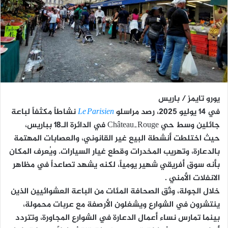
يورو تايمز / باريس
في 14 يوليو 2025، رصد مراسلو
Le Parisien
نشاطاً مكثفاً لباعة
جائلين وسط حي Château‑Rouge في الدائرة الـ18 بباريس،
حيث اختلطت أنشطة البيع غير القانوني، والعصابات المهتمة
بالدعارة، وتهريب المخدرات وقطع غيار السيارات. ويُعرف المكان
بأنه سوق أفريقي شهير يومياً، لكنه يشهد تصاعداً في مظاهر
الانفلات الأمني .
خلال الجولة، وثّق الصحافة المئات من الباعة العشوائيين الذين
ينتشرون في الشوارع ويشغلون الأرصفة مع عربات محمولة،
بينما تمارس نساء أعمال الدعارة في الشوارع المجاورة، وتتردد