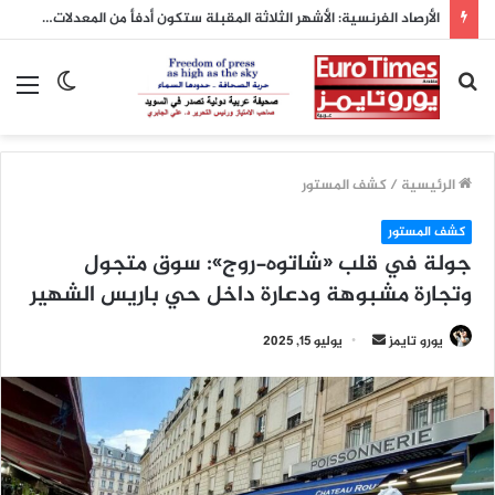
الأرصاد الفرنسية: الأشهر الثلاثة المقبلة ستكون أدفأ من المعدلات الطبيعية
بحث
الوضع
الق
عن
المظلم
الرئيسية
/
كشف المستور
كشف المستور
جولة في قلب «شاتوه-روج»: سوق متجول
وتجارة مشبوهة ودعارة داخل حي باريس الشهير
أرسل
يورو تايمز
يوليو 15, 2025
بريدا
إلكترونيا