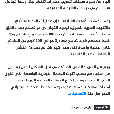
أنباء عن وجود شبكات تهريب مخدرات تنتشر ليلاً، وسط تجاهل
شبه تام من دوريات الشرطة المتفرقة .
رغم الحملات الأمنية السابقة، فإن عمليات المداهمة تُباع
بالتنبيه السريع للسوق، ليعود التجار إلى مواقعهم بعد دقائق
فقط. وأوضحت تسجيلات أن نحو 100 شخص تم إبعادهم و15
ضبط بحقهم غرامات، مع مصادرة حوالي 200 كجم من البضائع
خلال عملية واحدة، لكن هذه الإجراءات لم تُحد من انتشار
النشاطات غير القانونية .
ويعيش الحيّ حالة من الضائقة من قبل السكان الذين يعبرون
عن استياءهم بسبب تلوث البصمة التجارية الواسعة التي تفوق
البنى التحتية، وهو ما دفع الجهات المحلية إلى باعتباره
امتداداً لمشكلة عمرها عقود، رغم مخطط التجديد العمراني
المتواصل منذ
التسعينات
.
الوسوم
باريس
فرنسا