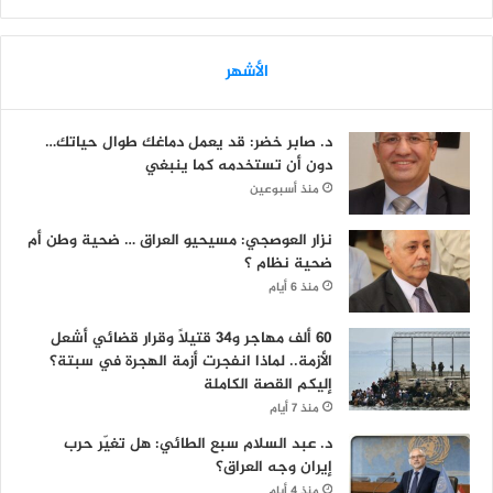
الأشهر
د. صابر خضر: قد يعمل دماغك طوال حياتك…
دون أن تستخدمه كما ينبغي
منذ أسبوعين
نزار العوصجي: مسيحيو العراق … ضحية وطن أم
ضحية نظام ؟
منذ 6 أيام
60 ألف مهاجر و34 قتيلاً وقرار قضائي أشعل
الأزمة.. لماذا انفجرت أزمة الهجرة في سبتة؟
إليكم القصة الكاملة
منذ 7 أيام
د. عبد السلام سبع الطائي: هل تغيّر حرب
إيران وجه العراق؟
منذ 4 أيام