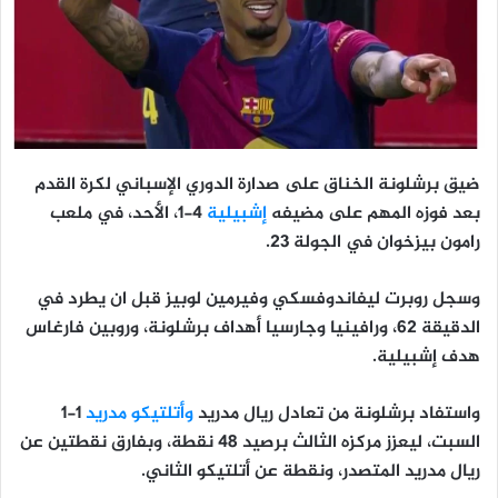
ضيق برشلونة الخناق على صدارة الدوري الإسباني لكرة القدم
بعد فوزه المهم على مضيفه
إشبيلية
4-1، الأحد، في ملعب
رامون بيزخوان في الجولة 23.
وسجل روبرت ليفاندوفسكي وفيرمين لوبيز قبل ان يطرد في
الدقيقة 62، ورافينيا وجارسيا أهداف برشلونة، وروبين فارغاس
هدف إشبيلية.
واستفاد برشلونة من تعادل ريال مدريد
وأتلتيكو مدريد
1-1
السبت، ليعزز مركزه الثالث برصيد 48 نقطة، وبفارق نقطتين عن
ريال مدريد المتصدر، ونقطة عن أتلتيكو الثاني.