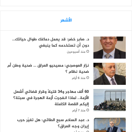
الأشهر
د. صابر خضر: قد يعمل دماغك طوال حياتك…
دون أن تستخدمه كما ينبغي
منذ أسبوعين
نزار العوصجي: مسيحيو العراق … ضحية وطن أم
ضحية نظام ؟
منذ 6 أيام
60 ألف مهاجر و34 قتيلاً وقرار قضائي أشعل
الأزمة.. لماذا انفجرت أزمة الهجرة في سبتة؟
إليكم القصة الكاملة
منذ 7 أيام
د. عبد السلام سبع الطائي: هل تغيّر حرب
إيران وجه العراق؟