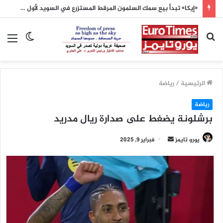
«إيكا» تبدأ بيع سمك السلمون المرقط المستزرع في السويد لأول مرة
بحث
الوضع
الق
عن
المظلم
الرئيسية
/
رياضة
رياضة
برشلونة يضغط على صدارة ريال مدريد
أرسل
يورو تايمز
فبراير 9, 2025
بريدا
إلكترونيا