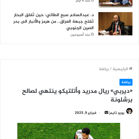
منذ 4 أيام
د. عبدالسلام سبع الطائي: حين تُغلق البحار
تُفتح جبهة العراق.. من هرمز والأنبار الى بحر
الصين الجنوبي
منذ أسبوعين