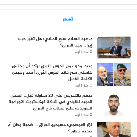
الأشهر
د. عبد السلام سبع الطائي: هل تغيّر حرب
إيران وجه العراق؟
منذ 6 أيام
مصدر مقرب من الحرس الثوري يؤكد أن مجتبى
خامنئي منح قائد الحرس الثوري أحمد وحيدي
الكلمة الفصل
منذ 6 أيام
متهم بالتحريض على 23 محاولة قتل.. السجن
المؤبد للقيادي في شبكة فوكستروت الاجرامية
السويدية علي شهاب في العراق
منذ 6 أيام
نزار العوصجي: مسيحيو العراق … ضحية وطن أم
ضحية نظام ؟