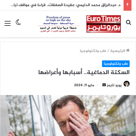
د. عبدالرزاق محمد الدليمي: عقيدة الصفقات.. قراءة في مواقف ترامب الزئبقية
بحث
الوضع
الق
عن
المظلم
الرئيسية
/
طب وتكنولوجيا
طب وتكنولوجيا
السكتة الدماغية.. أسبابها وأعراضها
أرسل
يورو تايمز
مايو 11, 2024
بريدا
إلكترونيا