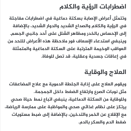
اضطرابات الرؤية والكلام
وتتمثل أعراض الإصابة بسكتة دماغية في اضطرابات مفاجئة
في الرؤية والكلام والصداع الشديد والدوار الشديد، بالإضافة
إلى الإحساس بالخدر ومظاهر الشلل على أحد جانبي الجسم.
وينبغي استدعاء الإسعاف فور ملاحظة هذه الأعراض لللحد من
العواقب الوخيمة المترتبة على السكتة الدماغية والمتمثلة
في إعاقات جسدية وعقلية، قد تصل للوفاة.
العلاج والوقاية
ويقوم العلاج على إذابة الجلطة الدموية مع علاج المضاعفات
مثل نوبات الصرع وارتفاع الضغط داخل الجمجمة.
وللوقاية من السكتة الدماغية، ينبغي اتباع نمط حياة صحي
يرتكز على نظام غذائي صحي والمواظبة على ممارسة الرياضة،
مع الإقلاع عن الخمر والتدخين، بالإضافة إلى ضبط مستويات
ضغط الدم والسكر بالدم.