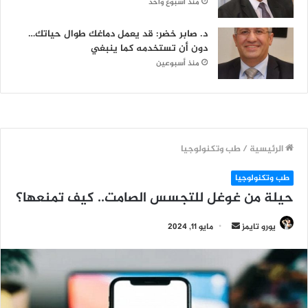
منذ أسبوع واحد
د. صابر خضر: قد يعمل دماغك طوال حياتك…
دون أن تستخدمه كما ينبغي
منذ أسبوعين