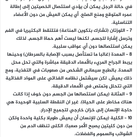
في حالة الرجل يمكن أن يؤدي استئصال الخصيتين إلى إطالة
عمره المتوقع ومنع الصلع. أي يمكن العيش من دون الأعضاء
التناسلية.
7 – اللوزتان
(تشارك بتكوين المناعة) فتلتقط البكتيريا في الفم
وترسل إشارة للجسم. لكنها ليست أهم حماة الجسم. لذلك
يمكن استئصالها دون أي عواقب سلبية.
8 – المعد
ة (غالبا ما تستأصل بسبب الإصابة بالسرطان) وحينها
يربط الجراح المريء بالأمعاء الدقيقة مباشرة والتي تحل محل
المعدة. بالطبع سيعاني الشخص من صعوبات في التغذية، ومع
ذلك يعيش. لكن سيشتمل نظامه الغذائي على المواد الغذائية
التي تتحلل وتمتص في الأمعاء الدقيقة.
9 – المثانة
(يمكن استئصالها من الجسم دون خوف إذا كانت
هناك مخاطر على الحياة). غير ان النقطة السلبية الوحيدة هي
حاجة الإنسان إلى خزان خارجي لتجميع الإدرار.
10 – الكلية
(يمكن للإنسان أن يعيش طويلا بكلية واحدة ولكن
من دون كليتين يصبح الأمر صعبا). الكلى تنظف الدم من
الشوائب والسموم والفضلات.