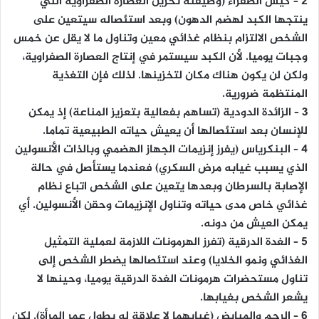
2 – كيس الصفراء
(وظيفته تخزين العصارة الصفراوية التي
ينتجها الكبد لهضم الدهون) وبعد استئصاله سيتعين على
الشخص الالتزام بنظام غذائي معين وتناول ما لا يقل عن خمس
وجبات يوميا. لأن الكبد سيستمر في إنتاج العصارة الصفراوية،
ولكن لن يكون هناك مكان لتخزينها. لذلك فإن التغذية
المنتظمة ضرورية.
3 – الزائدة الدودية
(تساهم بفعالية بتعزيز المناعة) إذ يمكن
للإنسان بعد استئصالها أن يعيش حياته الطبيعية تماما.
4 – البنكرياس
(يفرز إنزيمات الجهاز الهضمي وبالذات الأنسولين
الذي يسبب غيابه مرض السكري) فعندما يستأصل في حالة
الإصابة بالسرطان وبعدها يتعين على الشخص اتباع نظام
غذائي خاص مدى حياته وتناول الإنزيمات وحقن الأنسولين. أي
يمكن العيش من دونه.
5 – الغدة الدرقية
(تفرز الهرمونات اللازمة لعملية التمثيل
الغذائي ونمو الخلايا) وعند استئصالها يضطر الشخص إلى
تناول مستحضرات هرمونات الغدة الدرقية يوميا، وحينها لا
يشعر الشخص بغيابها.
6 – الرحم والمبايض
(غيابهما لا علاقة له بطول عمر المرأة). لكن