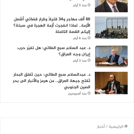
منذ 5 أيام
60 ألف مهاجر و34 قتيلاً وقرار قضائي أشعل
الأزمة.. لماذا انفجرت أزمة الهجرة في سبتة؟
إليكم القصة الكاملة
منذ 6 أيام
د. عبد السلام سبع الطائي: هل تغيّر حرب
إيران وجه العراق؟
منذ 3 أيام
د. عبدالسلام سبع الطائي: حين تُغلق البحار
تُفتح جبهة العراق.. من هرمز والأنبار الى بحر
الصين الجنوبي
منذ أسبوعين