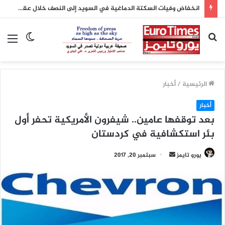
انخفاض وفيات السكتة الدماغية في السويد إلى النصف خلال عقدين بفضل تطور العلاج
بحث
الوضع
الق
عن
المظلم
الرئيسية
/
أخبار
أخبار
بعد توقفها عامين.. شيفرون الأمريكية تحفر أول
بئر استكشافية في كردستان
يورو تايمز
أ
سبتمبر 20, 2017
ر
س
ل
ب
ر