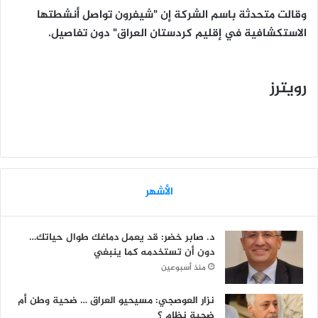
وقالت متحدثة باسم الشركة إن "شيفرون تواصل أنشطتها
الاستكشافية في إقليم كردستان العراق" دون تفاصيل.
رويترز
الأشهر
د. صابر خضر: قد يعمل دماغك طوال حياتك…
دون أن تستخدمه كما ينبغي
منذ أسبوعين
نزار العوصجي: مسيحيو العراق … ضحية وطن أم
ضحية نظام ؟