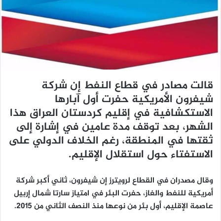
ي
د
ا
إ
ل
ك
ت
قالت مصادر في قطاع النفط إن شركة
ر
شيفرون الأمريكية حفرت أول آبارها
و
ن
الاستكشافية في إقليم كردستان العراق هذا
ي
الشهر، بعد توقف مدة عامين في إشارة إلى
ا
ثقتها في المنطقة، رغم الخلاف الدولي على
الاستفتاء حول استقلال الإقليم.
وقال مصدران في القطاع لرويترز إن شيفرون، ثاني أكبر شركة
أمريكية للنفط والغاز، حفرت البئر في امتياز سارتا شمال إربيل
عاصمة الإقليم، أول بئر من نوعها منذ النصف الثاني من 2015.