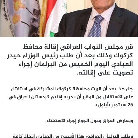
د
ا
إ
ل
ك
ت
قرر مجلس النواب العراقي إقالة محافظ
ر
و
كركوك وذلك بعد أن طلب رئيس الوزراء حيدر
ن
العبادي اليوم الخميس من البرلمان إجراء
ي
تصويت على إقالته.
ا
جاء هذا بعد أن قررت محافظة كركوك المشاركة في استفتاء
على الاستقلال من المقرر أن يجريه إقليم كردستان العراق في
25 سبتمبر (أيلول).
ويعارض العراق ودول الجوار إجراء الاستفتاء.
وطلب البرلمان العراقي هذا الأسبوع من العبادي اتخاذ كافة