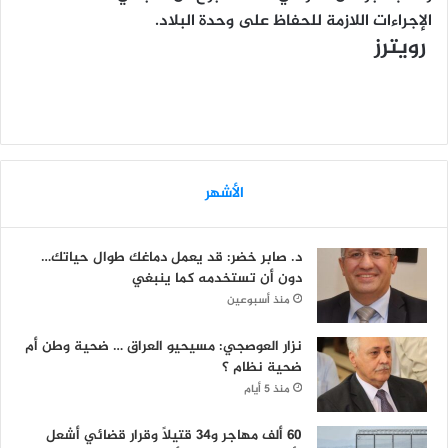
الإجراءات اللازمة للحفاظ على وحدة البلاد.
رويترز
الأشهر
د. صابر خضر: قد يعمل دماغك طوال حياتك…
دون أن تستخدمه كما ينبغي
منذ أسبوعين
نزار العوصجي: مسيحيو العراق … ضحية وطن أم
ضحية نظام ؟
منذ 5 أيام
60 ألف مهاجر و34 قتيلاً وقرار قضائي أشعل