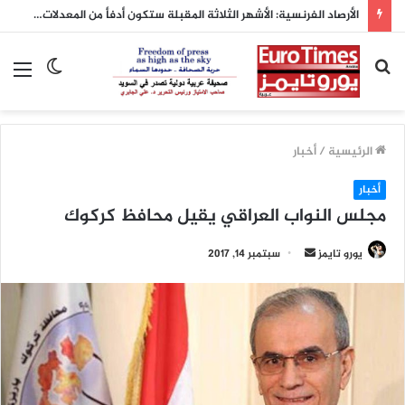
الأرصاد الفرنسية: الأشهر الثلاثة المقبلة ستكون أدفأ من المعدلات الطبيعية
بحث
الوضع
الق
عن
المظلم
الرئيسية
/
أخبار
أخبار
مجلس النواب العراقي يقيل محافظ كركوك
يورو تايمز
أ
سبتمبر 14, 2017
ر
س
ل
ب
ر
ي