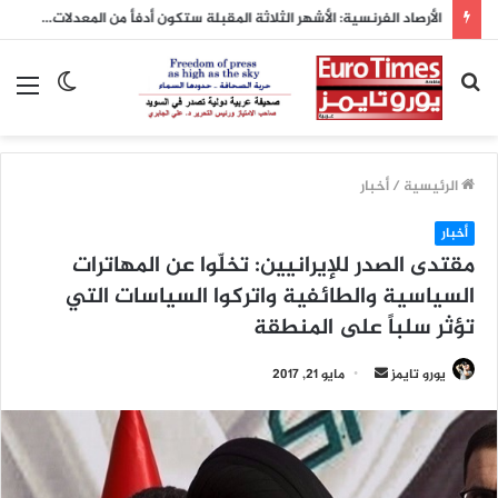
الأرصاد الفرنسية: الأشهر الثلاثة المقبلة ستكون أدفأ من المعدلات الطبيعية
بحث
الوضع
الق
عن
المظلم
الرئيسية
/
أخبار
أخبار
مقتدى الصدر للإيرانيين: تخلّوا عن المهاترات
السياسية والطائفية واتركوا السياسات التي
تؤثر سلباً على المنطقة
يورو تايمز
أ
مايو 21, 2017
ر
س
ل
ب