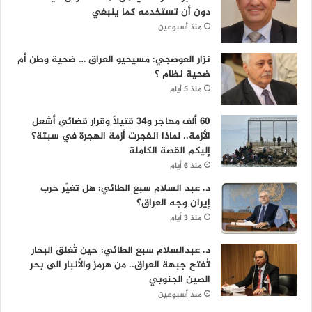
دون أن تستخدمه كما ينبغي
منذ أسبوعين
نزار العوصجي: مسيحيو العراق … ضحية وطن أم
ضحية نظام ؟
منذ 5 أيام
60 ألف مهاجر و34 قتيلاً وقرار قضائي أشعل
الأزمة.. لماذا انفجرت أزمة الهجرة في سبتة؟
إليكم القصة الكاملة
منذ 6 أيام
د. عبد السلام سبع الطائي: هل تغيّر حرب
إيران وجه العراق؟
منذ 3 أيام
د. عبدالسلام سبع الطائي: حين تُغلق البحار
تُفتح جبهة العراق.. من هرمز والأنبار الى بحر
الصين الجنوبي
منذ أسبوعين