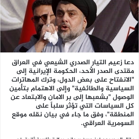
ر
ي
د
ا
إ
ل
ك
ت
دعا زعيم التيار الصدري الشيعي في العراق
ر
مقتدى الصدر الأحد، الحكومة الإيرانية إلى
و
ن
"الانفتاح على بعض الدول، وترك المهاترات
ي
السياسية والطائفية" وإلى الاهتمام بتأمين
ا
الوصول "بشعبها إلى بر الامان والابتعاد عن
كل السياسات التي تؤثر سلباً على
المنطقة"، وفق ما جاء في بيان نقله موقع
السومرية العراقي.