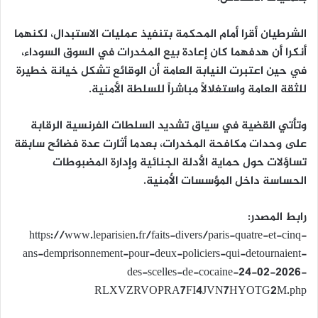
الشرطيان أقرا أمام المحكمة بتنفيذ عمليات الاستبدال، لكنهما
أنكرا أن هدفهما كان إعادة بيع المخدرات في السوق السوداء،
في حين اعتبرت النيابة العامة أن الوقائع تشكل خيانة خطيرة
للثقة العامة واستغلالاً مباشراً للسلطة الأمنية.
وتأتي القضية في سياق تشديد السلطات الفرنسية الرقابة
على وحدات مكافحة المخدرات، بعدما أثارت عدة فضائح سابقة
تساؤلات حول حماية الأدلة الجنائية وإدارة المضبوطات
الحساسة داخل المؤسسات الأمنية.
رابط المصدر:
https://www.leparisien.fr/faits-divers/paris-quatre-et-cinq-
ans-demprisonnement-pour-deux-policiers-qui-detournaient-
des-scelles-de-cocaine-24-02-2026-
RLXVZRVOPRA7FI4JVN7HYOTG2M.php