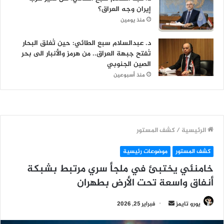
إيران وجه العراق؟
منذ يومين
د. عبدالسلام سبع الطائي: حين تُغلق البحار
تُفتح جبهة العراق.. من هرمز والأنبار الى بحر
الصين الجنوبي
منذ أسبوعين