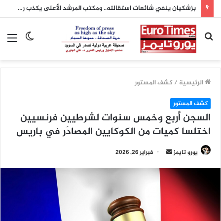
بزشكيان ينفي شائعات استقالته.. ومكتب المرشد الأعلى يكذب رواية محمد باقر خرازي
بحث
الوضع
الق
عن
المظلم
الرئيسية
/
كشف المستور
كشف المستور
السجن أربع وخمس سنوات لشرطيين فرنسيين
اختلسا كميات من الكوكايين المصادَر في باريس
أرسل
يورو تايمز
فبراير 26, 2026
بريدا
إلكترونيا