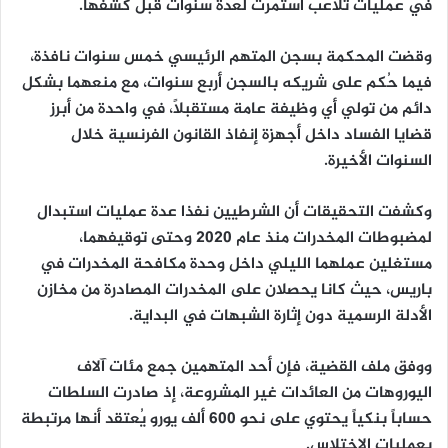
في عمليات تلاعب استمرت لعدة سنوات قبل كشفها.
وقضت المحكمة بسجن المتهم الرئيسي خمس سنوات نافذة،
فيما حُكم على شريكه بالسجن أربع سنوات، مع منعهما بشكل
دائم من تولي أي وظيفة عامة مستقبلاً، في واحدة من أبرز
قضايا الفساد داخل أجهزة إنفاذ القانون الفرنسية خلال
السنوات الأخيرة.
وكشفت التحقيقات أن الشرطيين نفذا عدة عمليات استبدال
لمضبوطات المخدرات منذ عام 2020 وحتى توقيفهما،
مستغلين عملهما الليلي داخل وحدة مكافحة المخدرات في
باريس، حيث كانا يحصلان على المخدرات المصادرة من مخازن
الأدلة الرسمية دون إثارة الشبهات في البداية.
ووفق ملف القضية، فإن أحد المتهمين جمع مئات آلاف
اليوروهات من العائدات غير المشروعة، إذ صادرت السلطات
حساباً بنكياً يحتوي على نحو 600 ألف يورو يُعتقد أنها مرتبطة
بعمليات الاختلاس.