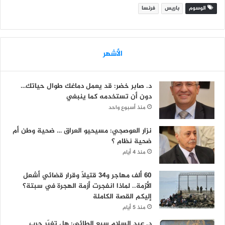
الوسوم
باريس
فرنسا
الأشهر
د. صابر خضر: قد يعمل دماغك طوال حياتك…
دون أن تستخدمه كما ينبغي
منذ أسبوع واحد
نزار العوصجي: مسيحيو العراق … ضحية وطن أم
ضحية نظام ؟
منذ 4 أيام
60 ألف مهاجر و34 قتيلاً وقرار قضائي أشعل
الأزمة.. لماذا انفجرت أزمة الهجرة في سبتة؟
إليكم القصة الكاملة
منذ 5 أيام
د. عبد السلام سبع الطائي: هل تغيّر حرب