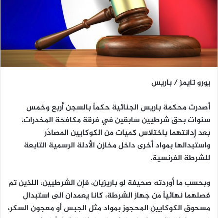
يورو تايمز / باريس
أصدرت محكمة باريس الجنائية حكماً بالسجن أربع وخمس
سنوات بحق شرطيين سابقين في فرقة مكافحة المخدرات،
بعد إدانتهما باختلاس كميات من الكوكايين المصادَر
واستبدالها بمواد أخرى داخل مخازن الأدلة الرسمية التابعة
للشرطة الفرنسية.
وبحسب ما أوردته صحيفة لو باريزيان، فإن الشرطيين، اللذين تم
فصلهما نهائياً من جهاز الشرطة، كانا يعمدان الى استبدال
مسحوق الكوكايين المحجوز بمواد مثل الجبس أو معجون السكر،