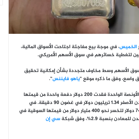
الخميس
، في موجة بيع مفاجئة اجتاحت الأسواق المالية،
دنين لتغطية خسائرهم في سوق الأسهم الأمريكي.
ي سوق الأسهم وسط مخاوف متجددة بشأن إمكانية تحقيق
واسع، وفق ما ذكره موقع “
ياهو فايننس
“.
وانخفض سعر الذهب بنسبة تصل إلى 4.1%، أي أن الأونصة الواحدة فقدت 200 دولار دفعة واحدة من قيمتها
لتستقر عند 4870 دولاراً، وبلغ إجمالي خسائر المعدن الأصفر 1.34 تريليون دولار في غضون 90 دقيقة. في
حين تراجعت الفضة بنحو 11% من 83 دولاراً إلى 74.9 دولار لتخسر نحو 400 مليار دولار من قيمتها السوقية في
بنسبة 2.9%، وفق شبكة
سي إن