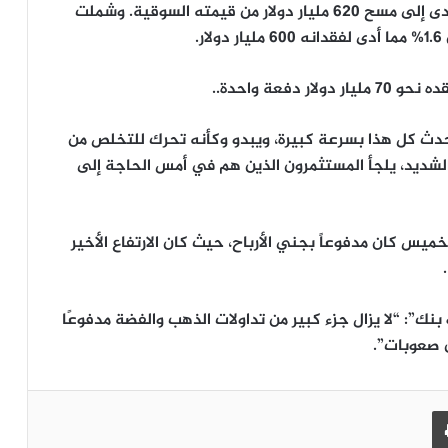
وتراجع مؤشر ستاندرد آند بورز 500 بنسبة 1% مما أدى إلى مسح 620 مليار دولار من قيمته السوقية. وشملت
.
يكي شيلز من شركة “MKS PAMP SA”: “حدث كل هذا بسرعة كبيرة، ويبدو وكأنه تحرك للتخلص من
لشديد، يلجأ المستثمرون الذين هم في أمس الحاجة إلى
ميس كان مدفوعاً بجني الأرباح، حيث كان الارتفاع الأخير
”: “لا يزال جزء كبير من تداولات الذهب والفضة مدفوعًا
 صعوبات”.
طباعة