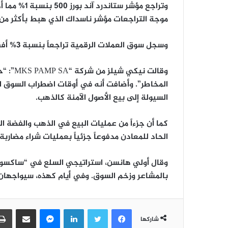
موجة التراجعات مؤشر ناسداك الذي هبط بأكثر من 1.6% مما أدى لفقدانه 600 مليار دولار
وسجل سوق العملات الرقمية تراجعاً بنسبة 3% أفقده نحو 70 مليار دولار دفعة واحدة..
وقالت ن
المخاطر”. وأضافت أنه في أوقات اضطراب السوق ا
السيولة إلى بيع الأصول الآمنة كالذهب.
كما أن جزءاً من عمليات البيع في الذهب والفضة الخ
الحاد للمعادن مدفوعاً جزئياً بعمليات شراء مضاربة.
وقال أولي هانسن، استراتيجي السلع في “ساكسو بنك
بالمشاعر وزخم السوق. وفي أيام كهذه، سيواجهان
فيسبوك
تويتر
لينكدإن
ماسنجر
مشاركة عبر البريد
شاركها