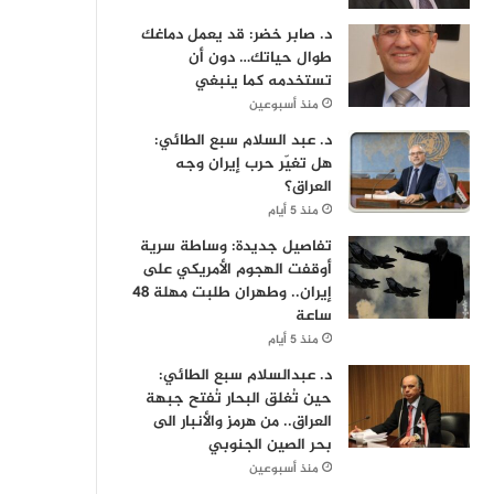
د. صابر خضر: قد يعمل دماغك
طوال حياتك… دون أن
تستخدمه كما ينبغي
منذ أسبوعين
د. عبد السلام سبع الطائي:
هل تغيّر حرب إيران وجه
العراق؟
منذ 5 أيام
تفاصيل جديدة: وساطة سرية
أوقفت الهجوم الأمريكي على
إيران.. وطهران طلبت مهلة 48
ساعة
منذ 5 أيام
د. عبدالسلام سبع الطائي:
حين تُغلق البحار تُفتح جبهة
العراق.. من هرمز والأنبار الى
بحر الصين الجنوبي
منذ أسبوعين