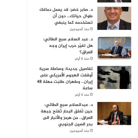
د. صابر خضر: قد يعمل دماغك
طوال حياتك… دون أن
تستخدمه كما ينبغي
منذ أسبوعين
د. عبد السلام سبع الطائي:
هل تغيّر حرب إيران وجه
العراق؟
منذ 5 أيام
تفاصيل جديدة: وساطة سرية
أوقفت الهجوم الأمريكي على
إيران.. وطهران طلبت مهلة 48
ساعة
منذ 5 أيام
د. عبدالسلام سبع الطائي:
حين تُغلق البحار تُفتح جبهة
العراق.. من هرمز والأنبار الى
بحر الصين الجنوبي
منذ أسبوعين