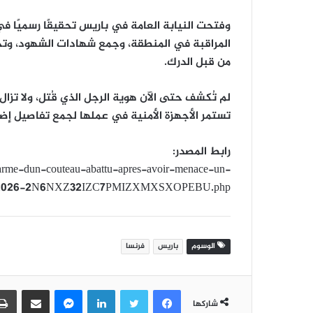
وفتحت النيابة العامة في باريس تحقيقًا رسميًا 
المراقبة في المنطقة، وجمع شهادات الشهود، وتحدي
من قبل الدرك.
لم تُكشف حتى الآن هوية الرجل الذي قُتل، ولا تزال
تستمر الأجهزة الأمنية في عملها لجمع تفاصيل إض
رابط المصدر:
-arme-dun-couteau-abattu-apres-avoir-menace-un-
3-02-2026-2N6NXZ32IZC7PMIZXMXSXOPEBU.php
الوسوم
باريس
فرنسا
فيسبوك
تويتر
لينكدإن
ماسنجر
مشاركة عبر البريد
شاركها