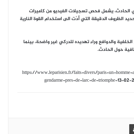
في الحادث، يشمل فحص تسجيلات الفيديو من كاميرات
د الظروف الدقيقة التي أدّت الى استخدام القوة النارية
 الخلفية والدوافع وراء تهديده للدركي غير واضحة، بينما
افية حول الحادث.
https://www.leparisien.fr/faits-divers/paris-un-homme
gendarme-pres-de-larc-de-triomphe-1
طباعة