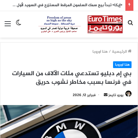
«إيكا» تبدأ بيع سمك السلمون المرقط المستزرع في السويد لأول مرة
بحث
الوضع
الق
عن
المظلم
الرئيسية
/
هنا اوروبا
هنا اوروبا
بي‌ إم‌ دبليو تستدعي مئات الآلاف من السيارات
في فرنسا بسبب مخاطر نشوب حريق
أرسل
يورو تايمز
فبراير 12, 2026
بريدا
إلكترونيا