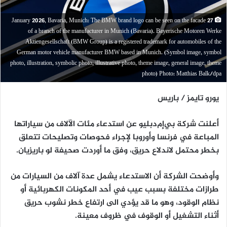
27 January 2026, Bavaria, Munich: The BMW brand logo can be seen on the facade
of a branch of the manufacturer in Munich (Bavaria). Bayerische Motoren Werke
Aktiengesellschaft (BMW Group) is a registered trademark for automobiles of the
German motor vehicle manufacturer BMW based in Munich. (Symbol image, symbol
photo, illustration, symbolic photo, illustrative photo, theme image, general image, theme
photo) Photo: Matthias Balk/dpa
يورو تايمز / باريس
أعلنت شركة بي‌إم‌دبليو عن استدعاء مئات الآلاف من سياراتها
المباعة في فرنسا وأوروبا لإجراء فحوصات وتصليحات تتعلق
بخطر محتمل لاندلاع حريق، وفق ما أوردت صحيفة لو باريزيان.
وأوضحت الشركة أن الاستدعاء يشمل عدة آلاف من السيارات من
طرازات مختلفة بسبب عيب في أحد المكونات الكهربائية أو
نظام الوقود، وهو ما قد يؤدي الى ارتفاع خطر نشوب حريق
أثناء التشغيل أو الوقوف في ظروف معينة.