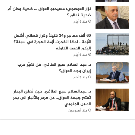
نزار العوصجي: مسيحيو العراق … ضحية وطن أم
ضحية نظام ؟
منذ 5 أيام
60 ألف مهاجر و34 قتيلاً وقرار قضائي أشعل
الأزمة.. لماذا انفجرت أزمة الهجرة في سبتة؟
إليكم القصة الكاملة
منذ 6 أيام
د. عبد السلام سبع الطائي: هل تغيّر حرب
إيران وجه العراق؟
منذ 3 أيام
د. عبدالسلام سبع الطائي: حين تُغلق البحار
تُفتح جبهة العراق.. من هرمز والأنبار الى بحر
الصين الجنوبي
منذ أسبوعين