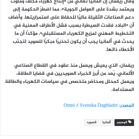
وقال ريفمان إن ألمانيا تعاني من «إنتاج كهرباء مكلف وملوّث
ويعتمد بشدة على العوامل الجوية»، مما اضطرّ الحكومة إلى
دعم الصناعات الثقيلة ماليًا
للحفاظ على استمراريتها. وأضاف
أن «البلاد فقدت السيطرة بسبب فشل الأطراف المعنية في
التخطيط المهني لمزيج الكهرباء المستقبلي»، مؤكدًا أن ما
يحدث في ألمانيا يجب أن يكون
تحذيرًا مبكرًا للسويد
لتجنّب
الأخطاء ذاتها.
ريفمان، الذي يعيش ويعمل منذ عقود في القطاع الصناعي
الألماني، يُعد من أبرز الخبراء السويديين في قضايا الطاقة،
ويعمل كمحلل ومحاضر متخصص في سياسات الكهرباء والطاقة
المستدامة.
المصدر: Omni / Svenska Dagbladet
الوسوم
ألمانيا
السويد