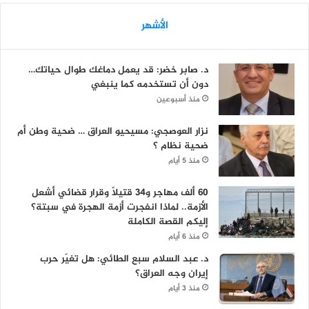
الأشهر
د. صابر خضر: قد يعمل دماغك طوال حياتك…
دون أن تستخدمه كما ينبغي
منذ أسبوعين
نزار العوصجي: مسيحيو العراق … ضحية وطن أم
ضحية نظام ؟
منذ 5 أيام
60 ألف مهاجر و34 قتيلاً وقرار قضائي أشعل
الأزمة.. لماذا انفجرت أزمة الهجرة في سبتة؟
إليكم القصة الكاملة
منذ 6 أيام
د. عبد السلام سبع الطائي: هل تغيّر حرب
إيران وجه العراق؟
منذ 3 أيام