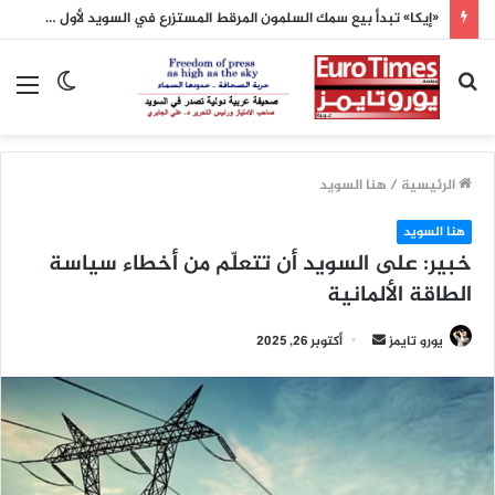
الأرصاد الفرنسية: الأشهر الثلاثة المقبلة ستكون أدفأ من المعدلات الطبيعية
بحث
الوضع
الق
عن
المظلم
الرئيسية
/
هنا السويد
هنا السويد
خبير: على السويد أن تتعلّم من أخطاء سياسة
الطاقة الألمانية
أرسل
يورو تايمز
أكتوبر 26, 2025
بريدا
إلكترونيا