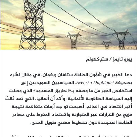
يورو تايمز / ستوكهولم
دعا الخبير في شؤون الطاقة
ستافان ريفمان
، في مقال نشره
بصحيفة
Svenska Dagbladet
، السياسيين السويديين إلى
استخلاص العِبر من ما وصفه بـ«الطريق المسدود» الذي وصلت
إليه
السياسة الطاقوية الألمانية
. وأكد أن ألمانيا، التي تعد ثالث
أكبر اقتصاد في العالم، أصبحت تواجه أزمات متفاقمة نتيجة
مزيج من القرارات غير المتوازنة والاعتماد المفرط على مصادر
الطاقة المتجددة دون تخطيط مهني طويل المدى.