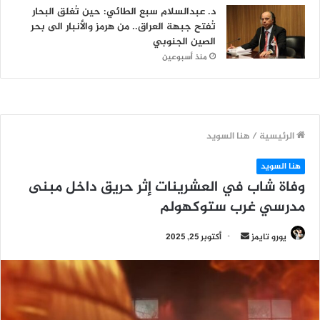
د. عبدالسلام سبع الطائي: حين تُغلق البحار
تُفتح جبهة العراق.. من هرمز والأنبار الى بحر
الصين الجنوبي
منذ أسبوعين