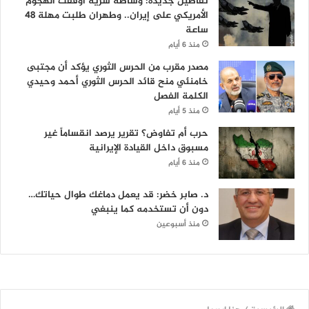
تفاصيل جديدة: وساطة سرية أوقفت الهجوم
الأمريكي على إيران.. وطهران طلبت مهلة 48
ساعة
منذ 6 أيام
مصدر مقرب من الحرس الثوري يؤكد أن مجتبى
خامنئي منح قائد الحرس الثوري أحمد وحيدي
الكلمة الفصل
منذ 5 أيام
حرب أم تفاوض؟ تقرير يرصد انقساماً غير
مسبوق داخل القيادة الإيرانية
منذ 6 أيام
د. صابر خضر: قد يعمل دماغك طوال حياتك…
دون أن تستخدمه كما ينبغي
منذ أسبوعين