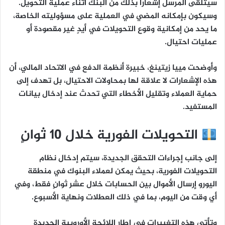
سيتلقى المرسل إشعارًا بذلك من البنك أثناء عملية التحويل.
وسيكون بإمكانه المضي في العملية على مسؤوليته الخاصة،
ما يحد من إمكانية وقوع التحويلات في أيدٍ غير مقصودة أو
عمليات احتيال.
وأوضحت مييا زيتينغ، خبيرة أنظمة الدفع في الاتحاد المالي، أن
هذه الإشعارات لا علاقة لها بمحاولات الاحتيال، بل تهدف إلى
حماية العملاء وتقليل الأخطاء
التي تحدث عند إدخال بيانات
المستفيد.
التحويلات الفورية خلال 10 ثوانٍ
إلى جانب إجراءات التحقق الجديدة، سيتم إدخال نظام
التحويلات الفورية
، بحيث يمكن لعملاء البنوك في منطقة
اليورو إرسال الأموال بين الحسابات خلال
عشر ثوانٍ فقط
، وفي
أي وقت من اليوم، بما في ذلك العطلات ونهاية الأسبوع.
وتأتي هذه التغييرات في إطار
اللائحة الأوروبية الجديدة