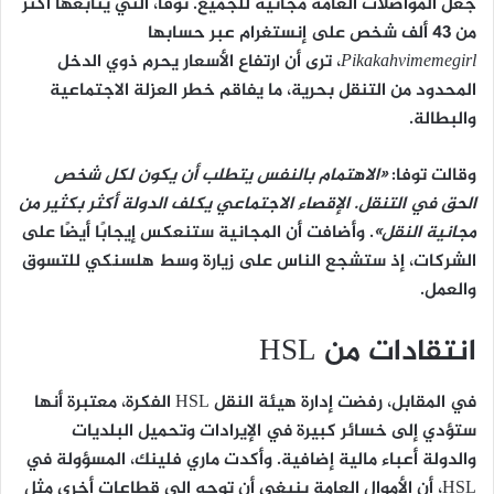
جعل المواصلات العامة مجانية للجميع. توفا، التي يتابعها أكثر
من 43 ألف شخص على إنستغرام عبر حسابها
Pikakahvimemegirl
، ترى أن ارتفاع الأسعار يحرم ذوي الدخل
المحدود من التنقل بحرية، ما يفاقم خطر العزلة الاجتماعية
والبطالة.
وقالت توفا:
«الاهتمام بالنفس يتطلب أن يكون لكل شخص
الحق في التنقل. الإقصاء الاجتماعي يكلف الدولة أكثر بكثير من
مجانية النقل»
. وأضافت أن المجانية ستنعكس إيجابًا أيضًا على
الشركات، إذ ستشجع الناس على زيارة وسط هلسنكي للتسوق
والعمل.
انتقادات من HSL
في المقابل، رفضت إدارة هيئة النقل HSL الفكرة، معتبرة أنها
ستؤدي إلى خسائر كبيرة في الإيرادات وتحميل البلديات
والدولة أعباء مالية إضافية. وأكدت
ماري فلينك
، المسؤولة في
HSL، أن الأموال العامة ينبغي أن توجه إلى قطاعات أخرى مثل