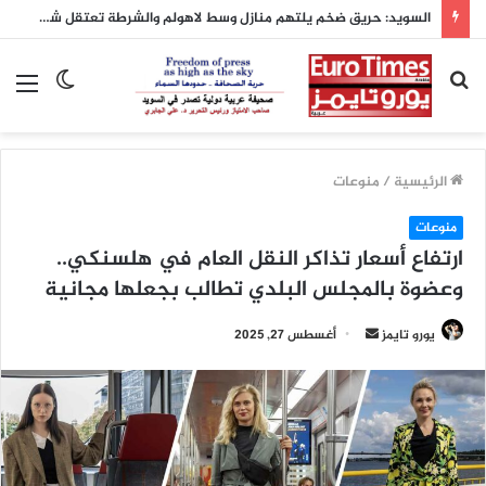
السويد: حريق ضخم يلتهم منازل وسط لاهولم والشرطة تعتقل شخصاً بشبهة الحريق المتعمد
بحث
الوضع
الق
عن
المظلم
الرئيسية
/
منوعات
منوعات
ارتفاع أسعار تذاكر النقل العام في هلسنكي..
وعضوة بالمجلس البلدي تطالب بجعلها مجانية
أرسل
يورو تايمز
أغسطس 27, 2025
بريدا
إلكترونيا