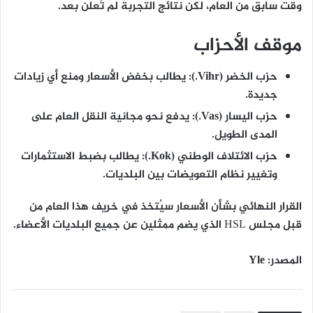
وقت سابق من العام، لكن نتائج التجربة لم تُعلن بعد.
موقف الأحزاب
حزب الخضر (Vihr.)
: يطالب بخفض الأسعار ومنع أي زيادات
جديدة.
حزب اليسار (Vas.)
: يدفع نحو مجانية النقل العام على
المدى الطويل.
حزب الائتلاف الوطني (Kok.)
: يطالب بضبط الاستثمارات
وتغيير نظام التعويضات بين البلديات.
القرار النهائي بشأن الأسعار سيُتخذ في خريف هذا العام من
قبل مجلس HSL الذي يضم ممثلين عن جميع البلديات الأعضاء.
المصدر: Yle