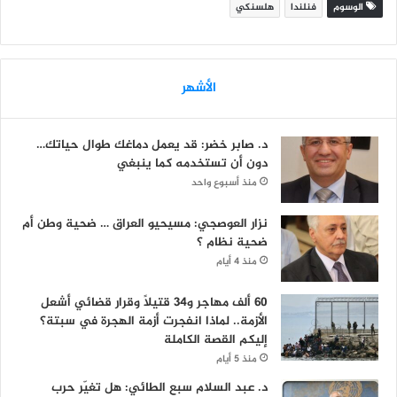
الوسوم
فنلندا
هلسنكي
الأشهر
د. صابر خضر: قد يعمل دماغك طوال حياتك…
دون أن تستخدمه كما ينبغي
منذ أسبوع واحد
نزار العوصجي: مسيحيو العراق … ضحية وطن أم
ضحية نظام ؟
منذ 4 أيام
60 ألف مهاجر و34 قتيلاً وقرار قضائي أشعل
الأزمة.. لماذا انفجرت أزمة الهجرة في سبتة؟
إليكم القصة الكاملة
منذ 5 أيام
د. عبد السلام سبع الطائي: هل تغيّر حرب