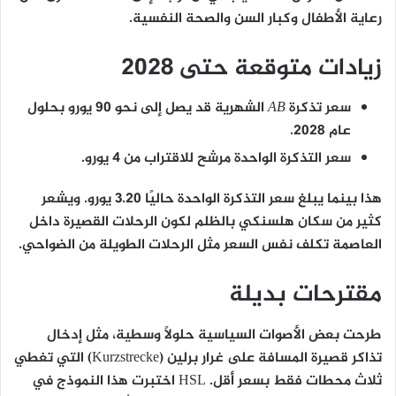
رعاية الأطفال وكبار السن والصحة النفسية.
زيادات متوقعة حتى 2028
سعر تذكرة
AB
الشهرية قد يصل إلى نحو
90 يورو بحلول
عام 2028
.
سعر التذكرة الواحدة مرشح للاقتراب من
4 يورو
.
هذا بينما يبلغ سعر التذكرة الواحدة حاليًا 3.20 يورو. ويشعر
كثير من سكان هلسنكي بالظلم لكون الرحلات القصيرة داخل
العاصمة تكلف نفس السعر مثل الرحلات الطويلة من الضواحي.
مقترحات بديلة
طرحت بعض الأصوات السياسية حلولًا وسطية، مثل إدخال
تذاكر قصيرة المسافة على غرار برلين (Kurzstrecke) التي تغطي
ثلاث محطات فقط بسعر أقل. HSL اختبرت هذا النموذج في