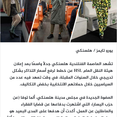
يورو تايمز / هلسنكي
تشهد العاصمة الفنلندية هلسنكي جدلًا واسعًا بعد إعلان
هيئة النقل العام
HSL
عن خطط لرفع أسعار التذاكر بشكل
تدريجي خلال السنوات المقبلة، في وقت تعهد فيه عدد من
السياسيين خلال حملاتهم الانتخابية بخفض التكاليف.
العضوة الجديدة في مجلس مدينة هلسنكي،
ألما توفا
(عن
حزب اليسار)، التي اشتهرت بدفاعها عن قضايا الفقراء
والعاطلين عن العمل، أكدت أن هدفها على المدى البعيد هو