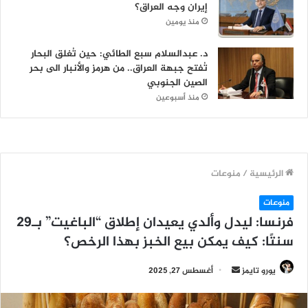
إيران وجه العراق؟
منذ يومين
د. عبدالسلام سبع الطائي: حين تُغلق البحار
تُفتح جبهة العراق.. من هرمز والأنبار الى بحر
الصين الجنوبي
منذ أسبوعين