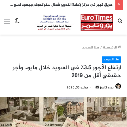
حريق كبير في مركز لإعادة التدوير شمال ستوكهولم وجهود لمنع امتداده
بحث
الوضع
الق
عن
المظلم
الرئيسية
/
هنا السويد
هنا السويد
ارتفاع الأجور 3.5٪ في السويد خلال مايو.. وأجر
حقيقي أقل من 2019
أرسل
يورو تايمز
يوليو 30, 2025
بريدا
إلكترونيا