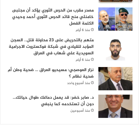
مصدر مقرب من الحرس الثوري يؤكد أن مجتبى
خامنئي منح قائد الحرس الثوري أحمد وحيدي
الكلمة الفصل
منذ 6 أيام
متهم بالتحريض على 23 محاولة قتل.. السجن
المؤبد للقيادي في شبكة فوكستروت الاجرامية
السويدية علي شهاب في العراق
منذ 6 أيام
نزار العوصجي: مسيحيو العراق … ضحية وطن أم
ضحية نظام ؟
منذ أسبوع واحد
د. صابر خضر: قد يعمل دماغك طوال حياتك…
دون أن تستخدمه كما ينبغي
منذ أسبوعين