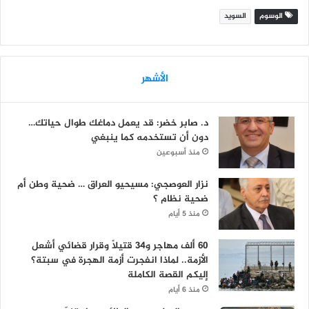
الوسوم
السويد
الأشهر
د. صابر خضر: قد يعمل دماغك طوال حياتك…
دون أن تستخدمه كما ينبغي
منذ أسبوعين
نزار العوصجي: مسيحيو العراق … ضحية وطن أم
ضحية نظام ؟
منذ 5 أيام
60 ألف مهاجر و34 قتيلاً وقرار قضائي أشعل
الأزمة.. لماذا انفجرت أزمة الهجرة في سبتة؟
إليكم القصة الكاملة
منذ 6 أيام