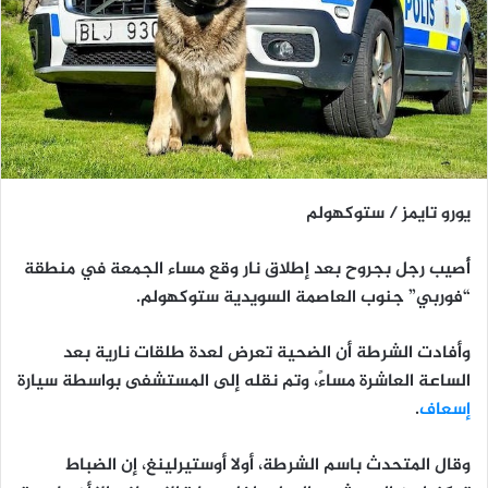
يورو تايمز / ستوكهولم
أُصيب رجل بجروح بعد إطلاق نار وقع مساء الجمعة في منطقة
“فوربي” جنوب العاصمة السويدية ستوكهولم.
وأفادت الشرطة أن الضحية تعرض لعدة طلقات نارية بعد
الساعة العاشرة مساءً، وتم نقله إلى المستشفى بواسطة سيارة
إسعاف
.
وقال المتحدث باسم الشرطة، أولا أوستيرلينغ، إن الضباط