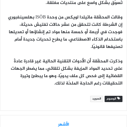
تُسوّق بشكل واسع على منتديات مغلقة.
وقالت المحقّقة ماتيلدا لويكس من وحدة ISÖB بهلسينغبوري
إن الشرطة كانت تتحقق من عشر حالات تفتيش حديثة،
فوجدت في أربعة أو خمسة منها مواد تم إنشاؤها أو تعديلها
باستخدام الذكاء الاصطناعي، ما يطرح تحديات جديدة أمام
تصنيفها قانونيًا.
وذكرت المحقّقة أن الأدوات التقنية الحالية غير قادرة عادةً
على تحديد المواد المزيفة بشكل تلقائي، مما يضطر الجهات
القضائية إلى فحص كل ملف يدويًا، وهو ما يبطئ وتيرة
التحقيقات رغم الحاجة الملحّة لذلك.
الوسوم
السويد
الأشهر