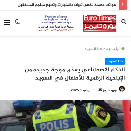
هواتف مهملة تخفي ثروات بالمليارات وتصبح مناجم المستقبل
بحث
الوضع
الق
عن
المظلم
الرئيسية
/
هنا السويد
هنا السويد
الذكاء الاصطناعي يغذي موجة جديدة من
الإباحية الرقمية للأطفال في السويد
أرسل
يورو تايمز
يوليو 9, 2025
بريدا
إلكترونيا