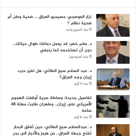
نزار العوصجي: مسيحيو العراق … ضحية وطن أم
ضحية نظام ؟
منذ أسبوع واحد
د. صابر خضر: قد يعمل دماغك طوال حياتك…
دون أن تستخدمه كما ينبغي
منذ أسبوعين
د. عبد السلام سبع الطائي: هل تغيّر حرب
إيران وجه العراق؟
منذ 5 أيام
تفاصيل جديدة: وساطة سرية أوقفت الهجوم
الأمريكي على إيران.. وطهران طلبت مهلة 48
ساعة
منذ 6 أيام
د. عبدالسلام سبع الطائي: حين تُغلق البحار
تُفتح جبهة العراق.. من هرمز والأنبار الى بحر