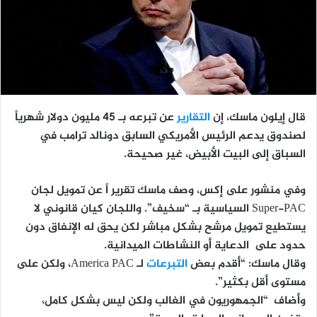
قال إيلون ماسك، إن
التقارير
عن تبرعه بـ 45 مليون دولار شهرياً
لصندوق يدعم الرئيس الأمريكي السابق دونالد ترامب في
السباق إلى البيت الأبيض، غير صحيحة.
وفي منشور على إكس، وصف ماسك تقرير اً عن تمويل لجان
Super-PAC السياسية بـ “سخيف”. واللجان كيان قانوني لا
يستطيع تمويل مرشح بشكل مباشر لكن يحق له الإنفاق دون
حدود على الدعاية أو النشاطات الميدانية.
وقال ماسك: “أقدم بعض
التبرعات
لـ America PAC، ولكن على
مستوى أقل بكثير”.
وأضاف “الجمهوريون في الغالب ولكن ليس بشكل كامل،