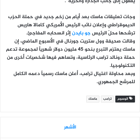
يقفون إلى جانب الجدارة والحرية”.
وجات تعليقات ماسك بعد أيام من زخم جديد في حملة الحزب
الديموقراطي وإعلان نائب الرئيس الأمريكي كامالا هاريس
ترشحها محلّ الرئيس
جو بايدن
إثر انسحابه المفاجئ.
وقالت صحيفة وول ستريت جورنال في الأسبوع الماضي، إن
ماسك يعتزم التبرع بنحو 45 مليون دولار شهرياً لمجموعة تدعم
حملة دونالد ترامب الرئاسية، وتساهم فيها شخصيات أخرى من
التكنولوجيا.
وبعد محاولة اغتيال ترامب، أعلن ماسك رسمياً دعمه الكامل
للمرشح الجمهوري.
الوسوم
ترامب
ماسك
الأشهر