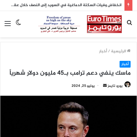
انخفاض وفيات السكتة الدماغية في السويد إلى النصف خلال عقدين بفضل تطور العلاج
بحث
الوضع
الق
عن
المظلم
الرئيسية
/
أخبار
أخبار
ماسك ينفي دعم ترامب بـ45 مليون دولار شهرياً
أرسل
يورو تايمز
يوليو 25, 2024
بريدا
إلكترونيا