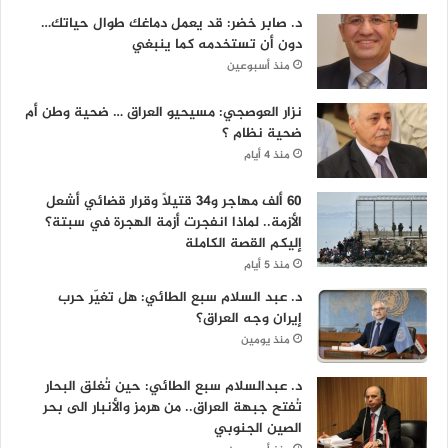
د. صابر خضر: قد يعمل دماغك طوال حياتك…
دون أن تستخدمه كما ينبغي
منذ أسبوعين
نزار العوصجي: مسيحيو العراق … ضحية وطن أم
ضحية نظام ؟
منذ 4 أيام
60 ألف مهاجر و34 قتيلاً وقرار قضائي أشعل
الأزمة.. لماذا انفجرت أزمة الهجرة في سبتة؟
إليكم القصة الكاملة
منذ 5 أيام
د. عبد السلام سبع الطائي: هل تغيّر حرب
إيران وجه العراق؟
منذ يومين
د. عبدالسلام سبع الطائي: حين تُغلق البحار
تُفتح جبهة العراق.. من هرمز والأنبار الى بحر
الصين الجنوبي