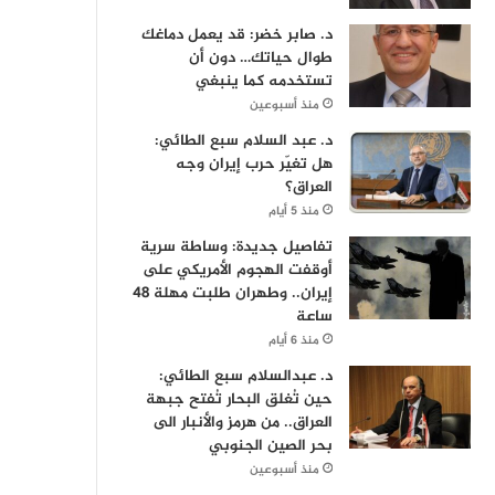
د. صابر خضر: قد يعمل دماغك
طوال حياتك… دون أن
تستخدمه كما ينبغي
منذ أسبوعين
د. عبد السلام سبع الطائي:
هل تغيّر حرب إيران وجه
العراق؟
منذ 5 أيام
تفاصيل جديدة: وساطة سرية
أوقفت الهجوم الأمريكي على
إيران.. وطهران طلبت مهلة 48
ساعة
منذ 6 أيام
د. عبدالسلام سبع الطائي:
حين تُغلق البحار تُفتح جبهة
العراق.. من هرمز والأنبار الى
بحر الصين الجنوبي
منذ أسبوعين