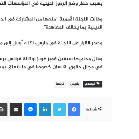
بسبب حظر وضع الرموز الدينية في المؤسسات التعل
وقالت اللجنة الأممية “منعها من المشاركة في ال
الدينية بما يخالف المعاهدة”.
وصدر القرار عن اللجنة في مارس، لكنه أرسل إلى محا
وقال محاميها سيفين غويز غويز لوكالة فرانس برس
في مجال حقوق الانسان خصوصا في ما يتعلق بمسألة 
الوسوم
باريس
فرنسا
فيسبوك
تويتر
لينكدإن
ماسنجر
مشاركة عبر البريد
شاركها