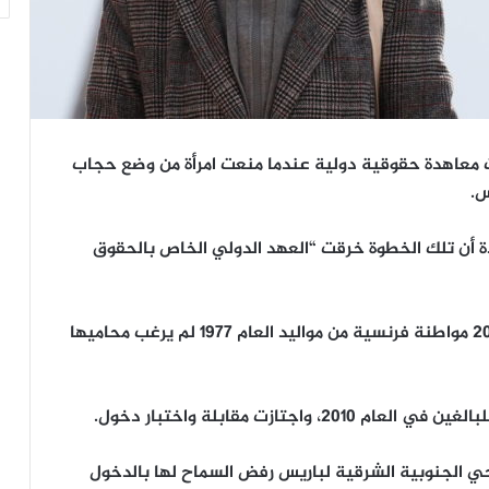
ت معاهدة حقوقية دولية عندما منعت امرأة من وضع حجاب
س.
ة أن تلك الخطوة خرقت “العهد الدولي الخاص بالحقوق
وجاء قرار اللجنة عقب شكوى قدمتها في العام 2016 مواطنة فرنسية من مواليد العام 1977 لم يرغب محاميها
جتازت مقابلة واختبار دخول.
حي الجنوبية الشرقية لباريس رفض السماح لها بالدخول