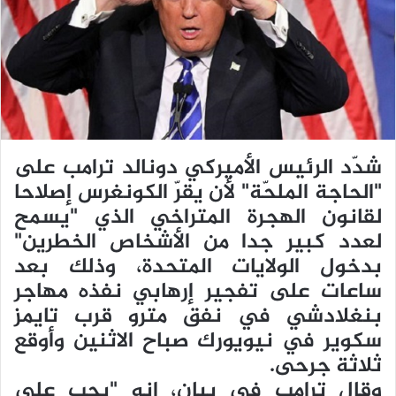
ي
د
ا
إ
ل
ك
ت
ر
شدّد الرئيس الأميركي دونالد ترامب على
و
"الحاجة الملحّة" لأن يقرّ الكونغرس إصلاحا
ن
لقانون الهجرة المتراخي الذي "يسمح
ي
لعدد كبير جدا من الأشخاص الخطرين"
ا
بدخول الولايات المتحدة، وذلك بعد
ساعات على تفجير إرهابي نفذه مهاجر
بنغلادشي في نفق مترو قرب تايمز
سكوير في نيويورك صباح الاثنين وأوقع
ثلاثة جرحى.
وقال ترامب في بيان، إنه "يجب على