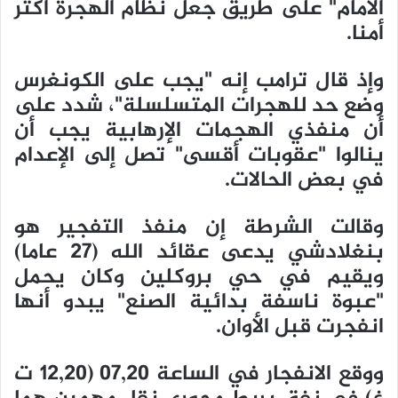
الأمام" على طريق جعل نظام الهجرة أكثر
أمنا.
وإذ قال ترامب إنه "يجب على الكونغرس
وضع حد للهجرات المتسلسلة"، شدد على
أن منفذي الهجمات الإرهابية يجب أن
ينالوا "عقوبات أقسى" تصل إلى الإعدام
في بعض الحالات.
وقالت الشرطة إن منفذ التفجير هو
بنغلادشي يدعى عقائد الله (27 عاما)
ويقيم في حي بروكلين وكان يحمل
"عبوة ناسفة بدائية الصنع" يبدو أنها
انفجرت قبل الأوان.
ووقع الانفجار في الساعة 07,20 (12,20 ت