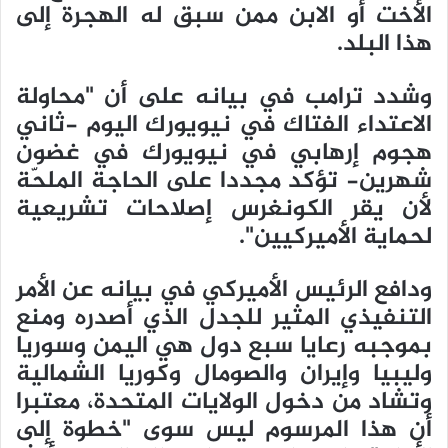
الأخت أو الابن ممن سبق له الهجرة إلى
هذا البلد.
وشدد ترامب في بيانه على أن "محاولة
الاعتداء الفتاك في نيويورك اليوم -ثاني
هجوم إرهابي في نيويورك في غضون
شهرين- تؤكد مجددا على الحاجة الملحّة
لأن يقر الكونغرس إصلاحات تشريعية
لحماية الأميركيين".
ودافع الرئيس الأميركي في بيانه عن الأمر
التنفيذي المثير للجدل الذي أصدره ومنع
بموجبه رعايا سبع دول هي اليمن وسوريا
وليبيا وإيران والصومال وكوريا الشمالية
وتشاد من دخول الولايات المتحدة، معتبرا
أن هذا المرسوم ليس سوى "خطوة إلى