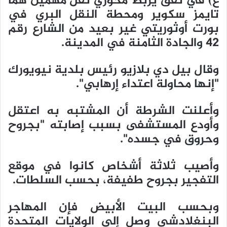
غ) في نفق يربط محوري نقل مهمين هما
تايمز سكوير ومحطة النقل البري في
بورت أوثوريتي غير بعيد من الشارع رقم
42 والجادة الثامنة في المدينة.
وقال بيل دي بلازيو رئيس بلدية نيويورك
"إنها محاولة اعتداء إرهابي".
وأعلنت الشرطة أن المشتبه به اعتقل
وأودع المستشفى بسبب إصابته "بجروح
وحروق في جسده".
وأصيب ثلاثة أشخاص كانوا في موقع
التفجير بجروح طفيفة، بحسب السلطات.
وبحسب البيت الأبيض فإن المهاجر
البنغلادشي وصل إلى الولايات المتحدة