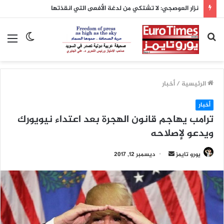
نزار العوصجي: لا تشتكي من لدغة الأفعى التي انقذتها
بحث
الوضع
الق
عن
المظلم
الرئيسية
/
أخبار
أخبار
ترامب يهاجم قانون الهجرة بعد اعتداء نيويورك
ويدعو لإصلاحه
يورو تايمز
أ
ديسمبر 12, 2017
ر
س
ل
ب
ر